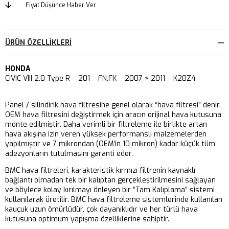
Fiyat Düşünce Haber Ver
ÜRÜN ÖZELLIKLERI
HONDA
CIVIC VIII 2.0 Type R 201 FN,FK 2007 > 2011 K20Z4
Panel / silindirik hava filtresine genel olarak “hava filtresi” denir.
OEM hava filtresini değiştirmek için aracın orijinal hava kutusuna
monte edilmiştir. Daha verimli bir filtreleme ile birlikte artan
hava akışına izin veren yüksek performanslı malzemelerden
yapılmıştır ve 7 mikrondan (OEM’in 10 mikron) kadar küçük tüm
adezyonların tutulmasını garanti eder.
BMC hava filtreleri, karakteristik kırmızı filtrenin kaynaklı
bağlantı olmadan tek bir kalıptan gerçekleştirilmesini sağlayan
ve böylece kolay kırılmayı önleyen bir “Tam Kalıplama” sistemi
kullanılarak üretilir. BMC hava filtreleme sistemlerinde kullanılan
kauçuk uzun ömürlüdür, çok dayanıklıdır ve her türlü hava
kutusuna optimum yapışma özelliklerine sahiptir.