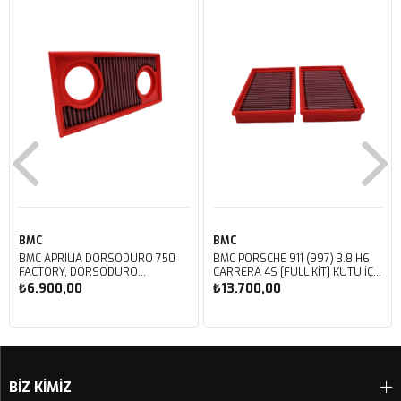
BMC
BMC
BMC APRILIA DORSODURO 750
BMC PORSCHE 911 (997) 3.8 H6
FACTORY, DORSODURO
CARRERA 4S [FULL KIT] KUTU İÇİ
900, SHIVER 750 GT, SHIVER
PERFORMANS HAVA FİLTRESİ
₺6.900,00
₺13.700,00
750 KUTU İÇİ PERFORMANS
FB468/20
HAVA FİLTRESİ FM617/20
Sepete Ekle
Sepete Ekle
BİZ KİMİZ