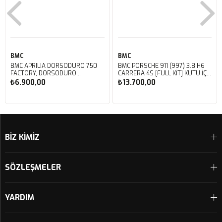
BMC
BMC
BMC APRILIA DORSODURO 750
BMC PORSCHE 911 (997) 3.8 H6
FACTORY, DORSODURO
CARRERA 4S [FULL KIT] KUTU İÇİ
900, SHIVER 750 GT, SHIVER
PERFORMANS HAVA FİLTRESİ
₺6.900,00
₺13.700,00
750 KUTU İÇİ PERFORMANS
FB468/20
HAVA FİLTRESİ FM617/20
Sepete Ekle
Sepete Ekle
BİZ KİMİZ
SÖZLEŞMELER
YARDIM