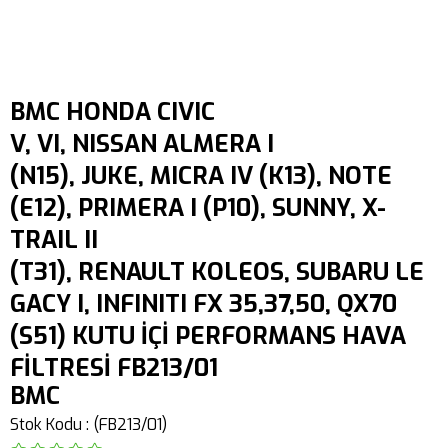
BMC HONDA CIVIC
V, VI, NISSAN ALMERA I
(N15), JUKE, MICRA IV (K13), NOTE
(E12), PRIMERA I (P10), SUNNY, X-
TRAIL II
(T31), RENAULT KOLEOS, SUBARU LE
GACY I, INFINITI FX 35,37,50, QX70
(S51) KUTU İÇİ PERFORMANS HAVA
FİLTRESİ FB213/01
BMC
Stok Kodu
(FB213/01)