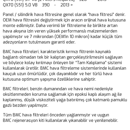
QX70 (S51) 5.0 V8 390 - 2013 >
Panel / silindirik hava filtresine genel olarak “hava filtresi” denir.
OEM hava filtresini değiştirmek için aracın orijinal hava kutusuna
monte edilmiştir. Daha verimli bir filtreleme ile birlikte artan
hava akışına izin veren yüksek performanslı malzemelerden
yapılmıştır ve 7 mikrondan (OEM’in 10 mikron) kadar küçük tüm
adezyonların tutulmasını garanti eder.
BMC hava filtreleri, karakteristik kırmızı filtrenin kaynaklı
bağlantı olmadan tek bir kalıptan gerçekleştirilmesini sağlayan
ve böylece kolay kırılmayı önleyen bir “Tam Kalıplama” sistemi
kullanılarak üretilir. BMC hava filtreleme sistemlerinde kullanılan
kauçuk uzun ömürlüdür, çok dayanıklıdır ve her türlü hava
kutusuna optimum yapışma özelliklerine sahiptir.
BMC filtreleri, benzin dumanından ve hava nemi nedeniyle
oksitlenmeden koruma sağlamak için epoksi kaplı alaşım ağ ile
kaplanmış, düşük viskoziteli yağa batırılmış çok katmanlı pamuklu
gazlı bezden yapılmıştır.
Tüm BMC hava filtreleri önceden yağlanmıştır ve uygun
BMC rejenerasyon kiti kullanılarak yıkanabilir ve yenilenebilir.