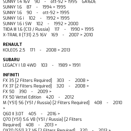
SUNNY 1.4 16V 90 - ott-92 > 1995 GA16DE
SUNNY 1.6 87 - 1994 > 1995
SUNNY 1.6 90 - ott-92 > 1995
SUNNY 1.6 i 102 - 1992 > 1995
SUNNY 1.6 i SW 102 - 1992 > 2000
TIIDA III 1.6 (C13 / Russia) 117 - 1990 > 1995
X-TRAIL II (T31) 2.5 16V 169 - 2007 > 2010
RENAULT
KOLEOS 2.5 171 - 2008 > 2013
SUBARU
LEGACY I 1.8 4WD 103 - 1989 > 1991
INFINITI
FX 35 [2 Filters Required] 303 - 2008 >
FX 37 [2 Filters Required] 320 - 2008 >
FX 50 390 - 2009 >
FX 50 Vettel Edition 420 - 2012
M (Y51) 56 (Y51 / Russia) [2 Filters Required] 408 - 2010
>
Q60 II 3.0T 405 - 2016 >
Q70 (Y51) 5.6 V8 (Y51 / Russia) [2 Filters
Required] 408 - 2013 >
QX70 (S51) 3.7 V6 [2 Filters Required] 320 - 2013 >