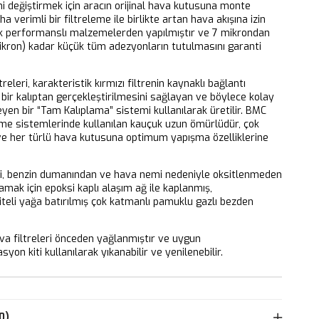
ni değiştirmek için aracın orijinal hava kutusuna monte
aha verimli bir filtreleme ile birlikte artan hava akışına izin
k performanslı malzemelerden yapılmıştır ve 7 mikrondan
ikron) kadar küçük tüm adezyonların tutulmasını garanti
releri, karakteristik kırmızı filtrenin kaynaklı bağlantı
bir kalıptan gerçekleştirilmesini sağlayan ve böylece kolay
eyen bir “Tam Kalıplama” sistemi kullanılarak üretilir. BMC
eme sistemlerinde kullanılan kauçuk uzun ömürlüdür, çok
 ve her türlü hava kutusuna optimum yapışma özelliklerine
ri, benzin dumanından ve hava nemi nedeniyle oksitlenmeden
mak için epoksi kaplı alaşım ağ ile kaplanmış,
iteli yağa batırılmış çok katmanlı pamuklu gazlı bezden
 filtreleri önceden yağlanmıştır ve uygun
yon kiti kullanılarak yıkanabilir ve yenilenebilir.
0)