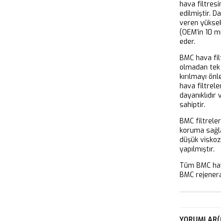
hava filtresi
edilmiştir. D
veren yükse
(OEM’in 10 m
eder.
BMC hava filt
olmadan tek 
kırılmayı önl
hava filtrel
dayanıklıdır
sahiptir.
BMC filtrele
koruma sağla
düşük viskoz
yapılmıştır.
Tüm BMC hava
BMC rejeneras
YORUMLAR
(