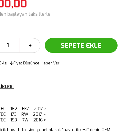
00,00
den başlayan taksitlerle
Ekle
Fiyat Düşünce Haber Ver
IKLERI
5 VTEC 182 FK7 2017 >
5 VTEC 173 RW 2017 >
 VTEC 193 RW 2016 >
dirik hava filtresine genel olarak “hava filtresi” denir. OEM