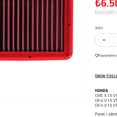
₺6.5
₺1.625,00
'
Adet
Favorilere 
ÜRÜN ÖZELL
HONDA
CIVIC X 1.
CR-V V 1.
CR-V V 1.5
Panel / silin