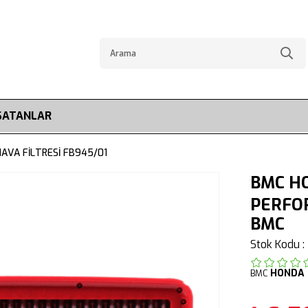
SATANLAR
HAVA FİLTRESİ FB945/01
BMC HO
PERFOR
BMC
Stok Kodu
HONDA
BMC