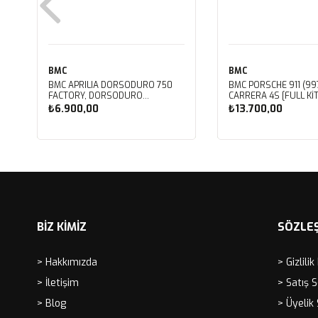
BMC
BMC
BMC APRILIA DORSODURO 750
BMC PORSCHE 911 (997
FACTORY, DORSODURO
CARRERA 4S [FULL KIT
900, SHIVER 750 GT, SHIVER
PERFORMANS HAVA Fİ
₺6.900,00
₺13.700,00
750 KUTU İÇİ PERFORMANS HAVA
FB468/20
FİLTRESİ FM617/20
Sepete Ekle
Sepete Ekle
BİZ KİMİZ
SÖZLE
> Hakkımızda
> Gizlilik
> İletişim
> Satış 
> Blog
> Üyelik