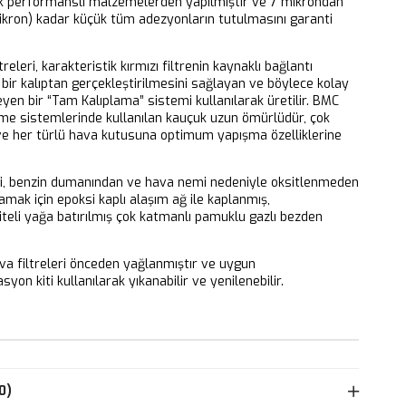
k performanslı malzemelerden yapılmıştır ve 7 mikrondan
ikron) kadar küçük tüm adezyonların tutulmasını garanti
releri, karakteristik kırmızı filtrenin kaynaklı bağlantı
bir kalıptan gerçekleştirilmesini sağlayan ve böylece kolay
eyen bir “Tam Kalıplama” sistemi kullanılarak üretilir. BMC
eme sistemlerinde kullanılan kauçuk uzun ömürlüdür, çok
 ve her türlü hava kutusuna optimum yapışma özelliklerine
ri, benzin dumanından ve hava nemi nedeniyle oksitlenmeden
mak için epoksi kaplı alaşım ağ ile kaplanmış,
iteli yağa batırılmış çok katmanlı pamuklu gazlı bezden
 filtreleri önceden yağlanmıştır ve uygun
yon kiti kullanılarak yıkanabilir ve yenilenebilir.
0)