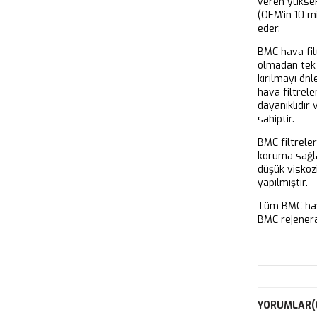
veren yükse
(OEM’in 10 m
eder.
BMC hava filt
olmadan tek 
kırılmayı önl
hava filtrel
dayanıklıdır
sahiptir.
BMC filtrele
koruma sağla
düşük viskoz
yapılmıştır.
Tüm BMC hava
BMC rejeneras
YORUMLAR
(