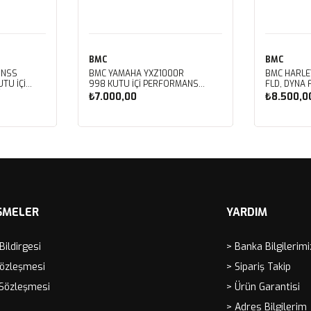
BMC
BMC
 NSS
BMC YAMAHA YXZ1000R
BMC HARLE
TU İÇİ
998 KUTU İÇİ PERFORMANS
FLD, DYNA 
LTRESİ
HAVA FİLTRESİ FM01128
FXDBB, DYN
₺7.000,00
₺8.500,0
FXDF, DYNA
PERFORMAN
FM01123
Sepete Ekle
Sep
ŞMELER
YARDIM
 Bildirgesi
> Banka Bilgilerimi
Sözleşmesi
> Sipariş Takip
 Sözleşmesi
> Ürün Garantisi
> Adres Bilgilerim