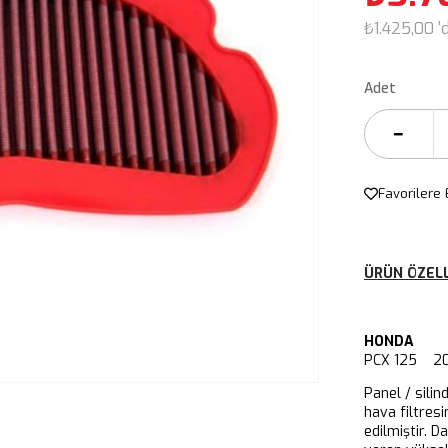
₺1.425,00
'
Adet
Favorilere 
ÜRÜN ÖZELL
HONDA
PCX 125 20
Panel / silin
hava filtresi
edilmiştir. D