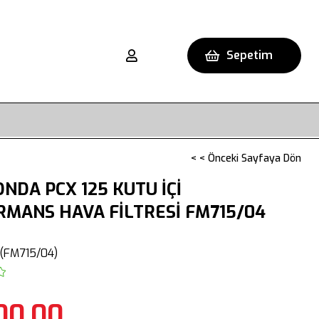
Sepetim
< < Önceki Sayfaya Dön
NDA PCX 125 KUTU İÇİ
MANS HAVA FİLTRESİ FM715/04
(FM715/04)
00,00