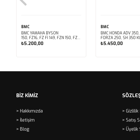
BMC
BMC
BMC YAMAHA BYSON
BMC HONDA ADV 350,
150, FZ16, FZ FI 149, FZN 150, FZS
FORZA 250, SH 350 KU
FI V3 KUTU İÇİ PERFORMANS
PERFORMANS HAVA Fİ
₺5.200,00
₺5.450,00
HAVA FİLTRESİ FM01147
FM01142
Sepete Ekle
Sepete Ekle
BİZ KİMİZ
SÖZLE
> Hakkımızda
> Gizlilik
> İletişim
> Satış 
> Blog
> Üyelik