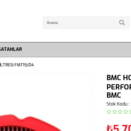
SATANLAR
İLTRESİ FM715/04
BMC HO
PERFOR
BMC
Stok Kodu
₺5.7