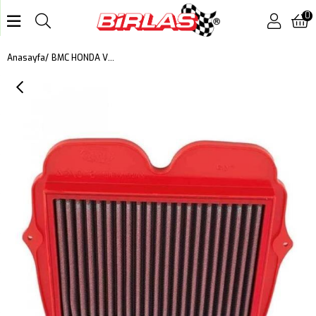
0
BMC HONDA VFR 1200 F, VFR 1200 XDC CROSSTOURER KUTU İÇİ PERFORMANS HAVA FİLTRESİ FM610/04
Anasayfa