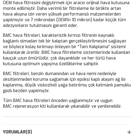
OEM hava filtresini değiştirmek için aracın orijinal hava kutusuna
monte edilmiştir. Daha verimli bir filtreleme ile birlikte artan
hava akışına izin veren yüksek performanslı malzemelerden
yapılmıştır ve 7 mikrondan (OEM’in 10 mikron) kadar küçük tüm
adezyonların tutulmasını garanti eder.
BMC hava filtreleri, karakteristik kırmızı filtrenin kaynaklı
bağlantı olmadan tek bir kalıptan gerçekleştirilmesini sağlayan
ve böylece kolay kırılmayı önleyen bir “Tam Kalıplama” sistemi
kullanılarak üretilir. BMC hava filtreleme sistemlerinde kullanılan
kauçuk uzun ömürlüdür, çok dayanıklıdır ve her türlü hava
kutusuna optimum yapışma özelliklerine sahiptir.
BMC filtreleri, benzin dumanından ve hava nemi nedeniyle
oksitlenmeden koruma sağlamak için epoksi kaplı alaşım ağ ile
kaplanmış, düşük viskoziteli yağa batırılmış çok katmanlı pamuklu
gazlı bezden yapılmıştır.
Tüm BMC hava filtreleri önceden yağlanmıştır ve uygun
BMC rejenerasyon kiti kullanılarak yıkanabilir ve yenilenebilir.
YORUMLAR
(0)