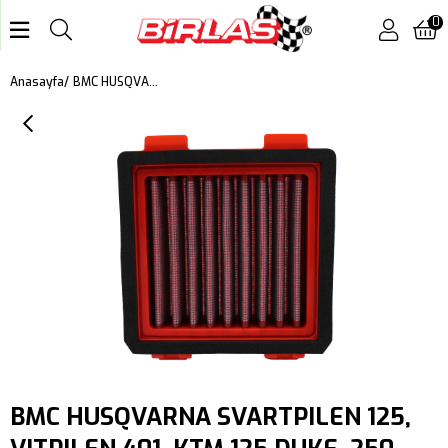
0
BMC HUSQVARNA SVARTPILEN 125, VITPILEN 401, KTM 125 DUKE, 250 DUKE, 390 DUKE KUTU İÇİ PERFORMANS HAVA FİLTRESİ FM01211
Anasayfa
BMC HUSQVARNA SVARTPILEN 125,