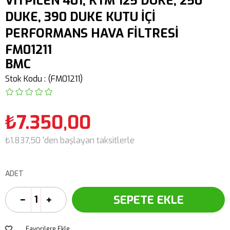
VITPILEN 401, KTM 125 DUKE, 250
DUKE, 390 DUKE KUTU İÇİ
PERFORMANS HAVA FİLTRESİ
FM01211
BMC
Stok Kodu
(FM01211)
₺7.350,00
₺1.837,50
'den başlayan taksitlerle
ADET
Favorilere Ekle