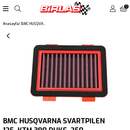
0
BMC HUSQVARNA SVARTPILEN 125, KTM 390 DUKE, 250 ADVENTURE KUTU İÇİ PERFORMANS HAVA FİLTRESİ FM995/04
Anasayfa
BMC HUSQVARNA SVARTPILEN