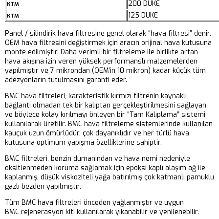
200 DUKE
KTM
125 DUKE
KTM
Panel / silindirik hava filtresine genel olarak “hava filtresi” denir.
OEM hava filtresini değiştirmek için aracın orijinal hava kutusuna
monte edilmiştir. Daha verimli bir filtreleme ile birlikte artan
hava akışına izin veren yüksek performanslı malzemelerden
yapılmıştır ve 7 mikrondan (OEM’in 10 mikron) kadar küçük tüm
adezyonların tutulmasını garanti eder.
BMC hava filtreleri, karakteristik kırmızı filtrenin kaynaklı
bağlantı olmadan tek bir kalıptan gerçekleştirilmesini sağlayan
ve böylece kolay kırılmayı önleyen bir “Tam Kalıplama” sistemi
kullanılarak üretilir. BMC hava filtreleme sistemlerinde kullanılan
kauçuk uzun ömürlüdür, çok dayanıklıdır ve her türlü hava
kutusuna optimum yapışma özelliklerine sahiptir.
BMC filtreleri, benzin dumanından ve hava nemi nedeniyle
oksitlenmeden koruma sağlamak için epoksi kaplı alaşım ağ ile
kaplanmış, düşük viskoziteli yağa batırılmış çok katmanlı pamuklu
gazlı bezden yapılmıştır.
Tüm BMC hava filtreleri önceden yağlanmıştır ve uygun
BMC rejenerasyon kiti kullanılarak yıkanabilir ve yenilenebilir.