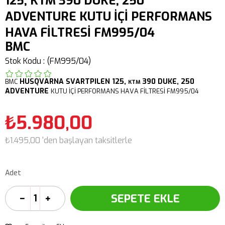
125, KTM 390 DUKE, 250
ADVENTURE KUTU İÇİ PERFORMANS
HAVA FİLTRESİ FM995/04
BMC
Stok Kodu
(FM995/04)
HUSQVARNA
SVARTPILEN 125,
390 DUKE,
250
BMC
KTM
ADVENTURE
KUTU İÇİ PERFORMANS HAVA FİLTRESİ FM995/04
₺5.980,00
₺1.495,00
'den başlayan taksitlerle
Adet