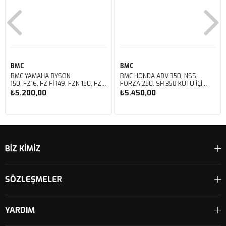
BMC
BMC
BMC YAMAHA BYSON
BMC HONDA ADV 350, NSS
150, FZ16, FZ FI 149, FZN 150, FZS
FORZA 250, SH 350 KUTU İÇİ
FI V3 KUTU İÇİ PERFORMANS
PERFORMANS HAVA FİLTRESİ
₺5.200,00
₺5.450,00
HAVA FİLTRESİ FM01147
FM01142
Sepete Ekle
Sepete Ekle
BİZ KİMİZ
SÖZLEŞMELER
YARDIM