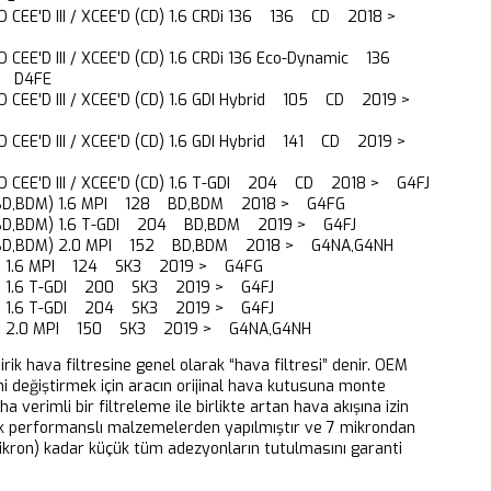
PRO CEE'D III / XCEE'D (CD) 1.6 CRDi 136 136 CD 2018 >
PRO CEE'D III / XCEE'D (CD) 1.6 CRDi 136 Eco-Dynamic 136
> D4FE
PRO CEE'D III / XCEE'D (CD) 1.6 GDI Hybrid 105 CD 2019 >
PRO CEE'D III / XCEE'D (CD) 1.6 GDI Hybrid 141 CD 2019 >
PRO CEE'D III / XCEE'D (CD) 1.6 T-GDI 204 CD 2018 > G4FJ
(BD,BDM) 1.6 MPI 128 BD,BDM 2018 > G4FG
(BD,BDM) 1.6 T-GDI 204 BD,BDM 2019 > G4FJ
(BD,BDM) 2.0 MPI 152 BD,BDM 2018 > G4NA,G4NH
SK3) 1.6 MPI 124 SK3 2019 > G4FG
K3) 1.6 T-GDI 200 SK3 2019 > G4FJ
K3) 1.6 T-GDI 204 SK3 2019 > G4FJ
SK3) 2.0 MPI 150 SK3 2019 > G4NA,G4NH
dirik hava filtresine genel olarak “hava filtresi” denir. OEM
ni değiştirmek için aracın orijinal hava kutusuna monte
aha verimli bir filtreleme ile birlikte artan hava akışına izin
k performanslı malzemelerden yapılmıştır ve 7 mikrondan
ikron) kadar küçük tüm adezyonların tutulmasını garanti