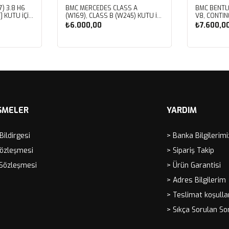
) 3.8 H6
BMC MERCEDES CLASS A
BMC BENTL
] KUTU İÇİ
(W169), CLASS B (W245) KUTU İÇİ
V8, CONTIN
LTRESİ
PERFORMANS HAVA FİLTRESİ
V8, CORNIC
₺6.000,00
₺7.600,0
FB459/01
V8, MULSAN
ROYCE CORN
SPIRIT, VO
Sepete Ekle
Sep
İÇİ PERFOR
FB430/01
ŞMELER
YARDIM
 Bildirgesi
> Banka Bilgilerimi
Sözleşmesi
> Sipariş Takip
 Sözleşmesi
> Ürün Garantisi
> Adres Bilgilerim
> Teslimat koşulla
> Sıkça Sorulan So