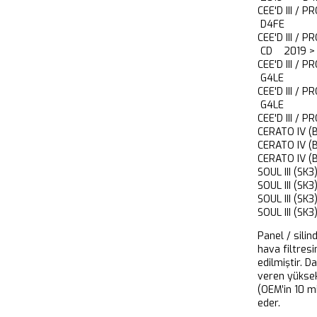
CEE'D III / 
D4FE
CEE'D III / 
CD 2019 
CEE'D III / 
G4LE
CEE'D III / 
G4LE
CEE'D III / 
CERATO IV 
CERATO IV 
CERATO IV 
SOUL III (
SOUL III (S
SOUL III (S
SOUL III (
Panel / silin
hava filtresi
edilmiştir. D
veren yükse
(OEM’in 10 m
eder.