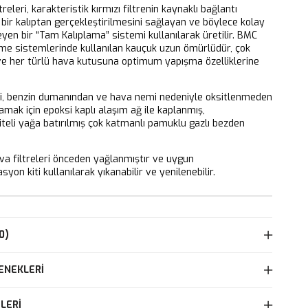
releri, karakteristik kırmızı filtrenin kaynaklı bağlantı
bir kalıptan gerçekleştirilmesini sağlayan ve böylece kolay
eyen bir “Tam Kalıplama” sistemi kullanılarak üretilir. BMC
eme sistemlerinde kullanılan kauçuk uzun ömürlüdür, çok
 ve her türlü hava kutusuna optimum yapışma özelliklerine
ri, benzin dumanından ve hava nemi nedeniyle oksitlenmeden
mak için epoksi kaplı alaşım ağ ile kaplanmış,
iteli yağa batırılmış çok katmanlı pamuklu gazlı bezden
 filtreleri önceden yağlanmıştır ve uygun
yon kiti kullanılarak yıkanabilir ve yenilenebilir.
0)
ENEKLERI
LERI