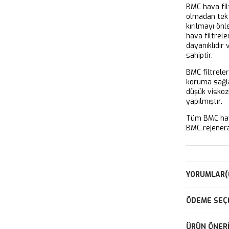
BMC hava filt
olmadan tek 
kırılmayı önl
hava filtrel
dayanıklıdır
sahiptir.
BMC filtrele
koruma sağla
düşük viskoz
yapılmıştır.
Tüm BMC hava
BMC rejeneras
YORUMLAR
(
ÖDEME SEÇ
ÜRÜN ÖNERI