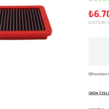
₺6.7
₺1.675,00
'
Favorilere 
ÜRÜN ÖZELL