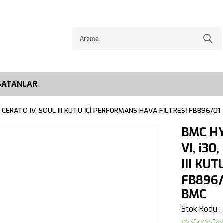
SATANLAR
, CERATO IV, SOUL III KUTU İÇİ PERFORMANS HAVA FİLTRESİ FB896/01
BMC HY
VI, i30
III KU
FB896/
BMC
Stok Kodu