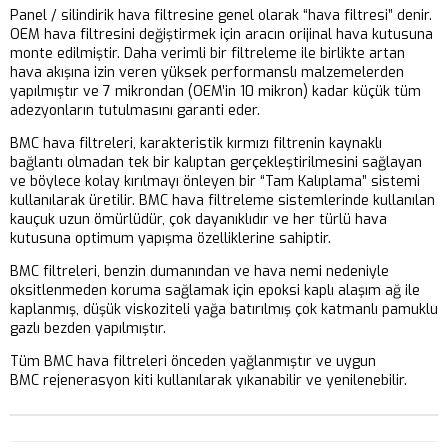
Panel / silindirik hava filtresine genel olarak “hava filtresi” denir.
OEM hava filtresini değiştirmek için aracın orijinal hava kutusuna
monte edilmiştir. Daha verimli bir filtreleme ile birlikte artan
hava akışına izin veren yüksek performanslı malzemelerden
yapılmıştır ve 7 mikrondan (OEM’in 10 mikron) kadar küçük tüm
adezyonların tutulmasını garanti eder.
BMC hava filtreleri, karakteristik kırmızı filtrenin kaynaklı
bağlantı olmadan tek bir kalıptan gerçekleştirilmesini sağlayan
ve böylece kolay kırılmayı önleyen bir “Tam Kalıplama” sistemi
kullanılarak üretilir. BMC hava filtreleme sistemlerinde kullanılan
kauçuk uzun ömürlüdür, çok dayanıklıdır ve her türlü hava
kutusuna optimum yapışma özelliklerine sahiptir.
BMC filtreleri, benzin dumanından ve hava nemi nedeniyle
oksitlenmeden koruma sağlamak için epoksi kaplı alaşım ağ ile
kaplanmış, düşük viskoziteli yağa batırılmış çok katmanlı pamuklu
gazlı bezden yapılmıştır.
Tüm BMC hava filtreleri önceden yağlanmıştır ve uygun
BMC rejenerasyon kiti kullanılarak yıkanabilir ve yenilenebilir.