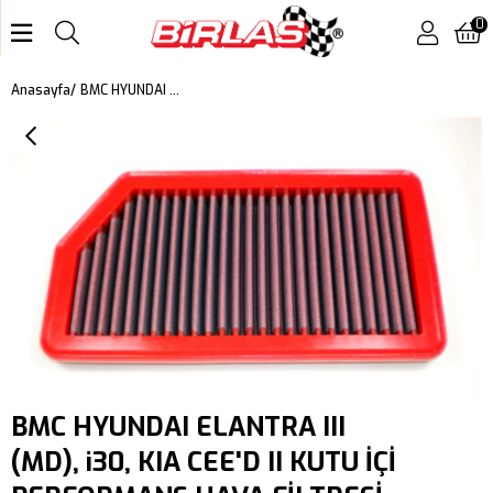
0
BMC HYUNDAI ELANTRA III (MD), i30, KIA CEE'D II KUTU İÇİ PERFORMANS HAVA FİLTRESİ FB785/01
Anasayfa
BMC HYUNDAI ELANTRA III
(MD), i30, KIA CEE'D II KUTU İÇİ