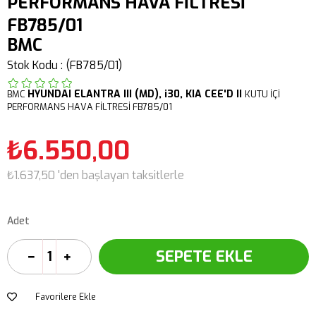
PERFORMANS HAVA FİLTRESİ
FB785/01
BMC
Stok Kodu
(FB785/01)
HYUNDAI
ELANTRA III (MD),
i30,
KIA CEE'D II
BMC
KUTU İÇİ
PERFORMANS HAVA FİLTRESİ FB785/01
₺6.550,00
₺1.637,50
'den başlayan taksitlerle
Adet
Favorilere Ekle