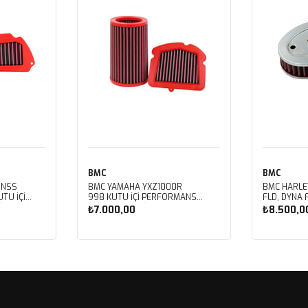
BMC
BMC
 NSS
BMC YAMAHA YXZ1000R
BMC HARLE
TU İÇİ
998 KUTU İÇİ PERFORMANS
FLD, DYNA 
LTRESİ
HAVA FİLTRESİ FM01128
FXDBB, DYN
₺7.000,00
₺8.500,0
FXDF, DYNA
PERFORMAN
FM01123
Sepete Ekle
Sep