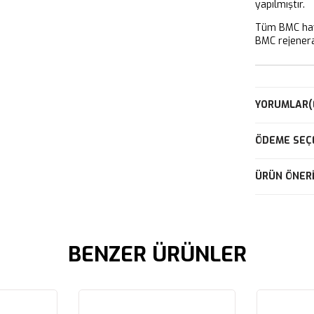
yapılmıştır.
Tüm BMC hava
BMC rejeneras
YORUMLAR
(
ÖDEME SEÇ
ÜRÜN ÖNERI
BENZER ÜRÜNLER