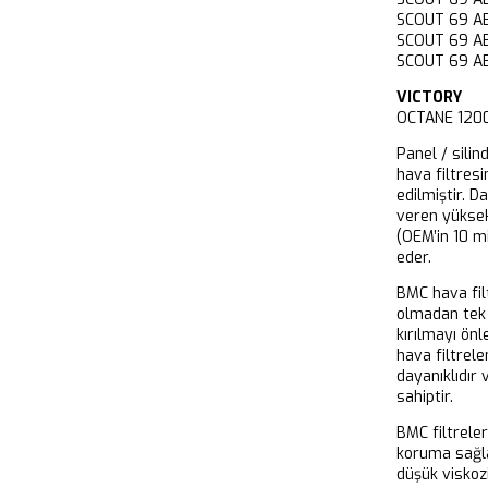
SCOUT 69 A
SCOUT 69 A
SCOUT 69 A
VICTORY
OCTANE 120
Panel / silin
hava filtresi
edilmiştir. D
veren yükse
(OEM’in 10 m
eder.
BMC hava filt
olmadan tek 
kırılmayı önl
hava filtrel
dayanıklıdır
sahiptir.
BMC filtrele
koruma sağla
düşük viskoz