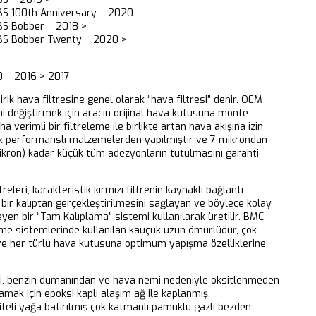
BS 100th Anniversary 2020
BS Bobber 2018 >
BS Bobber Twenty 2020 >
0 2016 > 2017
dirik hava filtresine genel olarak “hava filtresi” denir. OEM
ni değiştirmek için aracın orijinal hava kutusuna monte
aha verimli bir filtreleme ile birlikte artan hava akışına izin
k performanslı malzemelerden yapılmıştır ve 7 mikrondan
ikron) kadar küçük tüm adezyonların tutulmasını garanti
releri, karakteristik kırmızı filtrenin kaynaklı bağlantı
bir kalıptan gerçekleştirilmesini sağlayan ve böylece kolay
eyen bir “Tam Kalıplama” sistemi kullanılarak üretilir. BMC
eme sistemlerinde kullanılan kauçuk uzun ömürlüdür, çok
 ve her türlü hava kutusuna optimum yapışma özelliklerine
ri, benzin dumanından ve hava nemi nedeniyle oksitlenmeden
mak için epoksi kaplı alaşım ağ ile kaplanmış,
iteli yağa batırılmış çok katmanlı pamuklu gazlı bezden