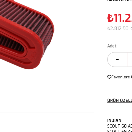
₺11.
₺2.812,50
'
Adet
Favorilere 
ÜRÜN ÖZELL
INDIAN
SCOUT 60 A
SCOUT 69 A