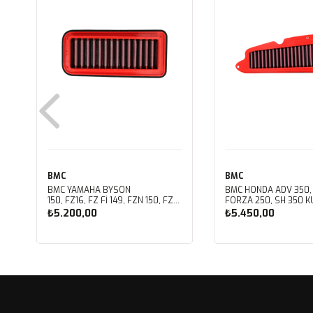
BMC
BMC
BMC YAMAHA BYSON
BMC HONDA ADV 350,
150, FZ16, FZ FI 149, FZN 150, FZS
FORZA 250, SH 350 KU
FI V3 KUTU İÇİ PERFORMANS
PERFORMANS HAVA Fİ
₺5.200,00
₺5.450,00
HAVA FİLTRESİ FM01147
FM01142
Sepete Ekle
Sepete Ekle