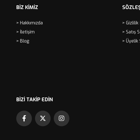
BİZ KİMİZ
SÖZLE
> Hakkımızda
> Gizlilik
> İletişim
> Satış 
> Blog
> Üyelik
BIZI TAKIP EDIN