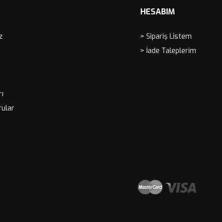
HESABIM
z
> Sipariş Listem
> İade Taleplerim
rı
rular