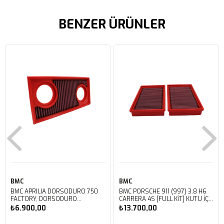
BENZER ÜRÜNLER
BMC
BMC
BMC APRILIA DORSODURO 750
BMC PORSCHE 911 (997) 3.8 H6
FACTORY, DORSODURO
CARRERA 4S [FULL KIT] KUTU İÇİ
900, SHIVER 750 GT, SHIVER
PERFORMANS HAVA FİLTRESİ
₺6.900,00
₺13.700,00
750 KUTU İÇİ PERFORMANS
FB468/20
HAVA FİLTRESİ FM617/20