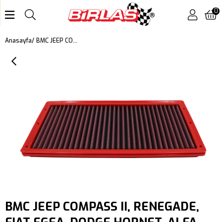
0
BMC JEEP COMPASS II, RENEGADE, FIAT EGEA, DODGE HORNET, ALFA ROMEO TONALE KUTU İÇİ PERFORMANS HAVA FİLTRESİ FB01079
Anasayfa
BMC JEEP COMPASS II, RENEGADE,