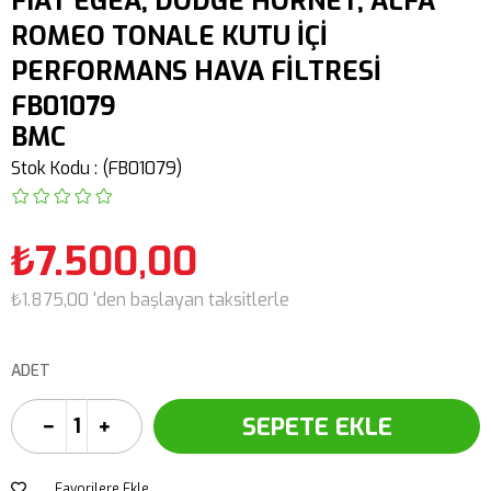
FIAT EGEA, DODGE HORNET, ALFA
ROMEO TONALE KUTU İÇİ
PERFORMANS HAVA FİLTRESİ
FB01079
BMC
Stok Kodu
(FB01079)
₺7.500,00
₺1.875,00
'den başlayan taksitlerle
ADET
Favorilere Ekle