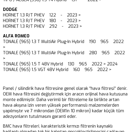
DODGE
HORNET 1.3 R/T PHEV 122 - 2023 >
HORNET 1.3 R/T PHEV 180 - 2023 >
HORNET 1.3 R/T PHEV 292 - 2023 >
ALFA ROMEO
TONALE (965) 1.3 T MultiAir Plug-In Hybrid 190 965 2022
>
TONALE (965) 1.3 T MultiAir Plug-In Hybrid 280 965 2022
>
TONALE (965) 1.5 T 48V Hybrid 130 965 2022 > 2024
TONALE (965) 1.5 VGT 48V Hybrid 160 965 2022 >
Panel / silindirik hava filtresine genel olarak “hava filtresi” denir.
OEM hava filtresini değiştirmek için aracın orijinal hava kutusuna
monte edilmiştir. Daha verimli bir filtreleme ile birlikte artan
hava akışına izin veren yüksek performanslı malzemelerden
yapılmıştır ve 7 mikrondan (OEM’in 10 mikron) kadar küçük tüm
adezyonların tutulmasını garanti eder.
BMC hava filtreleri, karakteristik kırmızı filtrenin kaynaklı
bağlantı olmadan tek bir kalıptan gerçekleştirilmesini sağlayan