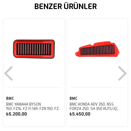
BENZER ÜRÜNLER
BMC
BMC
BMC YAMAHA BYSON
BMC HONDA ADV 350, NSS
150, FZ16, FZ FI 149, FZN 150, FZS
FORZA 250, SH 350 KUTU İÇİ
FI V3 KUTU İÇİ PERFORMANS
PERFORMANS HAVA FİLTRESİ
₺5.200,00
₺5.450,00
HAVA FİLTRESİ FM01147
FM01142
Sepete Ekle
Sepete Ekle