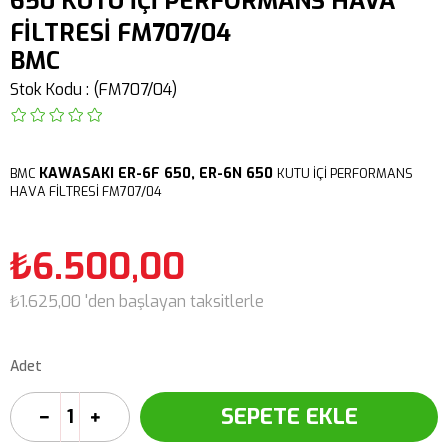
650 KUTU İÇİ PERFORMANS HAVA
FİLTRESİ FM707/04
BMC
Stok Kodu
(FM707/04)
KAWASAKI
ER-6F 650,
ER-6N 650
BMC
KUTU İÇİ PERFORMANS
HAVA FİLTRESİ FM707/04
₺6.500,00
₺1.625,00
'den başlayan taksitlerle
Adet