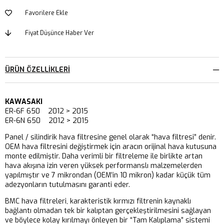
Favorilere Ekle
Fiyat Düşünce Haber Ver
ÜRÜN ÖZELLIKLERI
KAWASAKI
ER-6F 650 2012 > 2015
ER-6N 650 2012 > 2015
Panel / silindirik hava filtresine genel olarak “hava filtresi” denir.
OEM hava filtresini değiştirmek için aracın orijinal hava kutusuna
monte edilmiştir. Daha verimli bir filtreleme ile birlikte artan
hava akışına izin veren yüksek performanslı malzemelerden
yapılmıştır ve 7 mikrondan (OEM’in 10 mikron) kadar küçük tüm
adezyonların tutulmasını garanti eder.
BMC hava filtreleri, karakteristik kırmızı filtrenin kaynaklı
bağlantı olmadan tek bir kalıptan gerçekleştirilmesini sağlayan
ve böylece kolay kırılmayı önleyen bir “Tam Kalıplama” sistemi