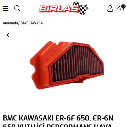
0
BMC KAWASAKI ER-6F 650, ER-6N 650 KUTU İÇİ PERFORMANS HAVA FİLTRESİ FM707/04
Anasayfa
BMC KAWASAKI ER-6F 650, ER-6N