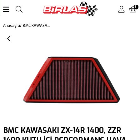
0
BMC KAWASAKI ZX-14R 1400, ZZR 1400 KUTU İÇİ PERFORMANS HAVA FİLTRESİ FM727/04
Anasayfa
BMC KAWASAKI ZX-14R 1400, ZZR