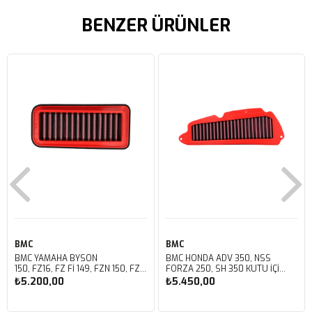
BENZER ÜRÜNLER
BMC
BMC
BMC YAMAHA BYSON
BMC HONDA ADV 350, NSS
150, FZ16, FZ FI 149, FZN 150, FZS
FORZA 250, SH 350 KUTU İÇİ
FI V3 KUTU İÇİ PERFORMANS
PERFORMANS HAVA FİLTRESİ
₺5.200,00
₺5.450,00
HAVA FİLTRESİ FM01147
FM01142