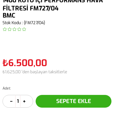
1400 KUTU İÇİ PERFORMANS HAVA
FİLTRESİ FM727/04
BMC
Stok Kodu
(FM727/04)
₺6.500,00
₺1.625,00
'den başlayan taksitlerle
Adet