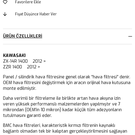
Favorilere Ekle
Fiyat Düşünce Haber Ver
ÜRÜN ÖZELLIKLERI
KAWASAKI
ZX-14R 1400 2012 >
ZZR 1400 2012 >
Panel / silindirik hava filtresine genel olarak “hava filtresi” denir.
OEM hava filtresini değiştirmek için aracın orijinal hava kutusuna
monte edilmiştir.
Daha verimli bir filtreleme ile birlikte artan hava akışına izin
veren yüksek performanslı malzemelerden yapılmıştır ve 7
mikrondan (OEM’in 10 mikron) kadar küçük tüm adezyonların
tutulmasını garanti eder.
BMC hava filtreleri, karakteristik kırmızı filtrenin kaynaklı
bağlantı olmadan tek bir kalıptan gerçekleştirilmesini sağlayan