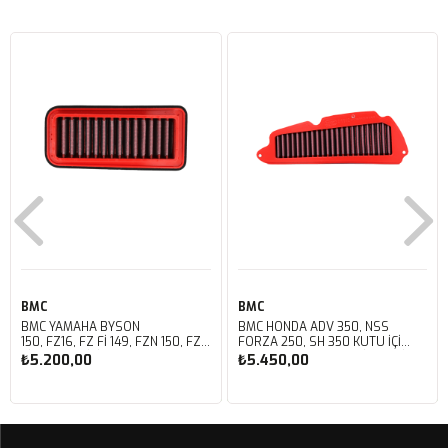
BMC
BMC
BMC YAMAHA BYSON
BMC HONDA ADV 350, NSS
150, FZ16, FZ FI 149, FZN 150, FZS
FORZA 250, SH 350 KUTU İÇİ
FI V3 KUTU İÇİ PERFORMANS
PERFORMANS HAVA FİLTRESİ
₺5.200,00
₺5.450,00
HAVA FİLTRESİ FM01147
FM01142
Sepete Ekle
Sepete Ekle