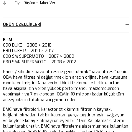
Fiyat Düşünce Haber Ver
ÜRÜN ÖZELLIKLERI
KTM
690 DUKE 2008 > 2018
690 DUKE R 2010 > 2017
690 SM SUPERMOTO 2007 > 2009
690 SMR SUPERMOTO 2008 > 2012
Panel / silindirik hava filtresine genel olarak “hava filtresi” denir.
OEM hava filtresini değiştirmek için aracın orijinal hava kutusuna
monte edilmiştir. Daha verimli bir filtreleme ile birlikte artan
hava akışına izin veren yüksek performanslı malzemelerden
yapılmıştır ve 7 mikrondan (OEM’in 10 mikron) kadar küçük tüm
adezyonların tutulmasını garanti eder.
BMC hava filtreleri, karakteristik kırmızı filtrenin kaynaklı
bağlantı olmadan tek bir kalıptan gerçekleştirilmesini sağlayan
ve böylece kolay kırılmayı önleyen bir “Tam Kalıplama” sistemi
kullanılarak üretilir. BMC hava filtreleme sistemlerinde kullanılan
kauçuk uzun ömürlüdür, çok dayanıklıdır ve her türlü hava