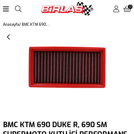
0
BMC KTM 690 DUKE R, 690 SM SUPERMOTO KUTU İÇİ PERFORMANS HAVA FİLTRESİ FM541/20
Anasayfa
BMC KTM 690 DUKE R, 690 SM