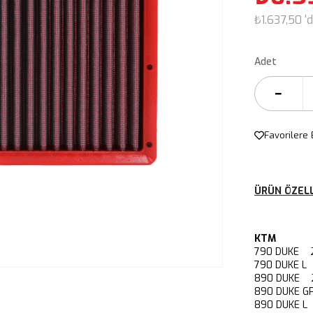
₺1.637,50
'
Adet
Favorilere 
ÜRÜN ÖZELL
KTM
790 DUKE 2
790 DUKE L
890 DUKE 2
890 DUKE G
890 DUKE L