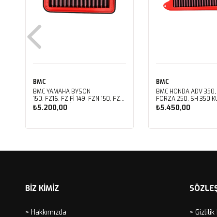
BMC
BMC
BMC YAMAHA BYSON
BMC HONDA ADV 350,
150, FZ16, FZ FI 149, FZN 150, FZS
FORZA 250, SH 350 KU
FI V3 KUTU İÇİ PERFORMANS
PERFORMANS HAVA Fİ
₺5.200,00
₺5.450,00
HAVA FİLTRESİ FM01147
FM01142
Sepete Ekle
Sepete Ekle
BİZ KİMİZ
SÖZLE
> Hakkımızda
> Gizlilik