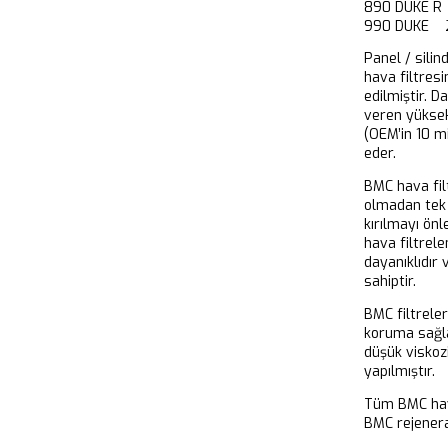
890 DUKE R
990 DUKE 
Panel / silin
hava filtresi
edilmiştir. D
veren yükse
(OEM’in 10 m
eder.
BMC hava filt
olmadan tek 
kırılmayı önl
hava filtrel
dayanıklıdır
sahiptir.
BMC filtrele
koruma sağla
düşük viskoz
yapılmıştır.
Tüm BMC hava
BMC rejeneras