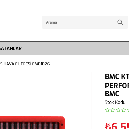
SATANLAR
S HAVA FİLTRESİ FM01026
BMC KT
PERFOR
BMC
Stok Kodu
₺6.5