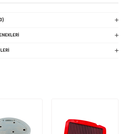
0)
ENEKLERI
LERI