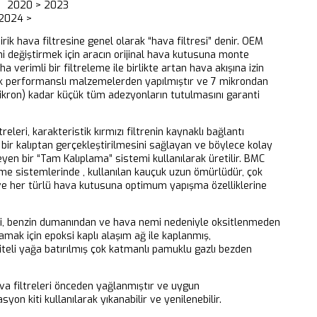
 2020 > 2023
2024 >
dirik hava filtresine genel olarak “hava filtresi” denir. OEM
ni değiştirmek için aracın orijinal hava kutusuna monte
aha verimli bir filtreleme ile birlikte artan hava akışına izin
k performanslı malzemelerden yapılmıştır ve 7 mikrondan
ikron) kadar küçük tüm adezyonların tutulmasını garanti
releri, karakteristik kırmızı filtrenin kaynaklı bağlantı
bir kalıptan gerçekleştirilmesini sağlayan ve böylece kolay
eyen bir “Tam Kalıplama” sistemi kullanılarak üretilir. BMC
eme sistemlerinde , kullanılan kauçuk uzun ömürlüdür, çok
 ve her türlü hava kutusuna optimum yapışma özelliklerine
ri, benzin dumanından ve hava nemi nedeniyle oksitlenmeden
mak için epoksi kaplı alaşım ağ ile kaplanmış,
iteli yağa batırılmış çok katmanlı pamuklu gazlı bezden
 filtreleri önceden yağlanmıştır ve uygun
yon kiti kullanılarak yıkanabilir ve yenilenebilir.