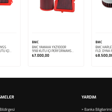
BMC
BMC
 NSS
BMC YAMAHA YXZ1000R
BMC HARLE
TU İÇİ
998 KUTU İÇİ PERFORMANS
FLD, DYNA 
LTRESİ
HAVA FİLTRESİ FM01128
FXDBB, DYN
₺7.000,00
₺8.500,0
FXDF, DYNA
PERFORMAN
FM01123
Sepete Ekle
Sep
ŞMELER
YARDIM
 Bildirgesi
> Banka Bilgilerimi