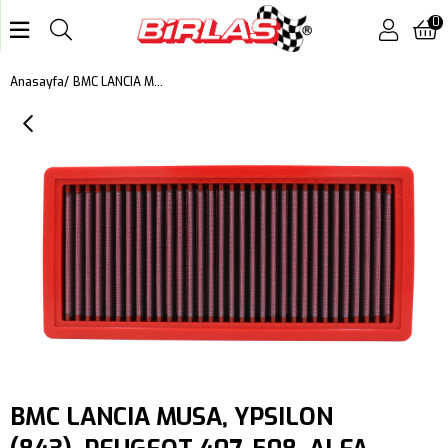
0
BMC LANCIA MUSA, YPSILON (843), PEUGEOT 407, 508, ALFA ROMEO MITO (955), CITROEN C5, FIAT 500, BRAVO, IDEA, DOBLO, PANDA II, PUNTO, STILO, TIPO, EGEA KUTU İÇİ PERFORMANS HAVA FİLTRESİ FB293/04
Anasayfa
BMC LANCIA MUSA, YPSILON