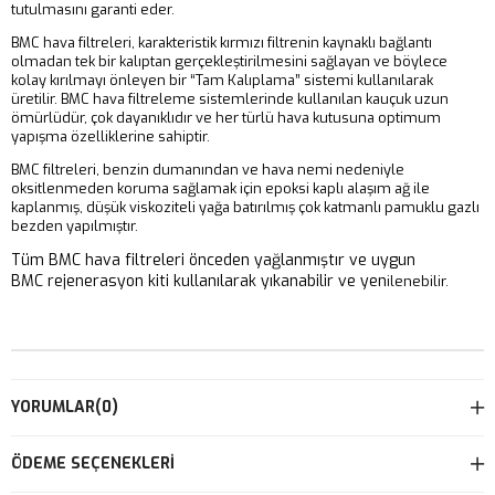
tutulmasını garanti eder.
BMC hava filtreleri, karakteristik kırmızı filtrenin kaynaklı bağlantı
olmadan tek bir kalıptan gerçekleştirilmesini sağlayan ve böylece
kolay kırılmayı önleyen bir “Tam Kalıplama” sistemi kullanılarak
üretilir. BMC hava filtreleme sistemlerinde kullanılan kauçuk uzun
ömürlüdür, çok dayanıklıdır ve her türlü hava kutusuna optimum
yapışma özelliklerine sahiptir.
BMC filtreleri, benzin dumanından ve hava nemi nedeniyle
oksitlenmeden koruma sağlamak için epoksi kaplı alaşım ağ ile
kaplanmış, düşük viskoziteli yağa batırılmış çok katmanlı pamuklu gazlı
bezden yapılmıştır.
Tüm BMC hava filtreleri önceden yağlanmıştır ve uygun
BMC rejenerasyon kiti kullanılarak yıkanabilir ve yen
ilenebilir.
YORUMLAR
(0)
ÖDEME SEÇENEKLERI