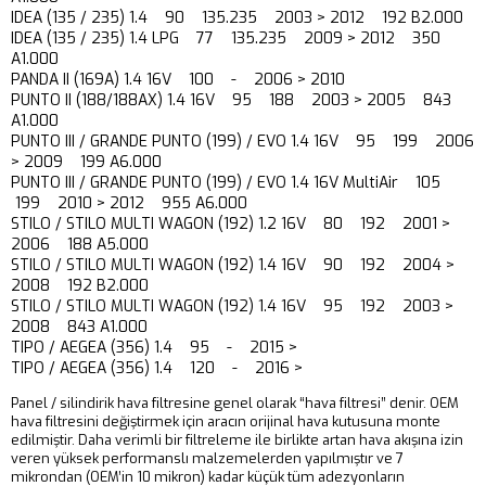
IDEA (135 / 235) 1.4 90 135.235 2003 > 2012 192 B2.000
IDEA (135 / 235) 1.4 LPG 77 135.235 2009 > 2012 350
A1.000
PANDA II (169A) 1.4 16V 100 - 2006 > 2010
PUNTO II (188/188AX) 1.4 16V 95 188 2003 > 2005 843
A1.000
PUNTO III / GRANDE PUNTO (199) / EVO 1.4 16V 95 199 2006
> 2009 199 A6.000
PUNTO III / GRANDE PUNTO (199) / EVO 1.4 16V MultiAir 105
199 2010 > 2012 955 A6.000
STILO / STILO MULTI WAGON (192) 1.2 16V 80 192 2001 >
2006 188 A5.000
STILO / STILO MULTI WAGON (192) 1.4 16V 90 192 2004 >
2008 192 B2.000
STILO / STILO MULTI WAGON (192) 1.4 16V 95 192 2003 >
2008 843 A1.000
TIPO / AEGEA (356) 1.4 95 - 2015 >
TIPO / AEGEA (356) 1.4 120 - 2016 >
Panel / silindirik hava filtresine genel olarak “hava filtresi” denir. OEM
hava filtresini değiştirmek için aracın orijinal hava kutusuna monte
edilmiştir. Daha verimli bir filtreleme ile birlikte artan hava akışına izin
veren yüksek performanslı malzemelerden yapılmıştır ve 7
mikrondan (OEM’in 10 mikron) kadar küçük tüm adezyonların