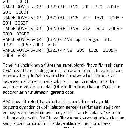
2013 306DT
RANGE ROVER SPORT I (L320) 3.0 TD V6 211 L320 2010 >
2013 306DT
RANGE ROVER SPORT I (L320) 3.0 TD V6 245 L320 2009 >
2011 306DT
RANGE ROVER SPORT I (L320) 3.6 TD V8 272 L320 2006 >
2010 306DT
RANGE ROVER SPORT I (L320) 4.2 V8 Supercharged 389
L320 2005 > 2009 AJ34
RANGE ROVER SPORT I (L320) 4.4 V8 299 L320 2005 >
2009 AJ34
Panel / silindirik hava filtresine genel olarak “hava filtresi” denir.
OEM hava filtresini değiştirmek için aracın orijinal hava kutusuna
monte edilmiştir. Daha verimli bir filtreleme ile birlikte artan
hava akışına izin veren yüksek performanslı malzemelerden
yapılmıştır ve 7 mikrondan (OEM’in 10 mikron) kadar küçük tüm
adezyonların tutulmasını garanti eder.
BMC hava filtreleri, karakteristik kırmızı filtrenin kaynaklı
bağlantı olmadan tek bir kalıptan gerçekleştirilmesini sağlayan
ve böylece kolay kırılmayı önleyen bir “Tam Kalıplama” sistemi
kullanılarak üretilir. BMC hava filtreleme sistemlerinde kullanılan
kauçuk uzun ömürlüdür, çok dayanıklıdır ve her türlü hava