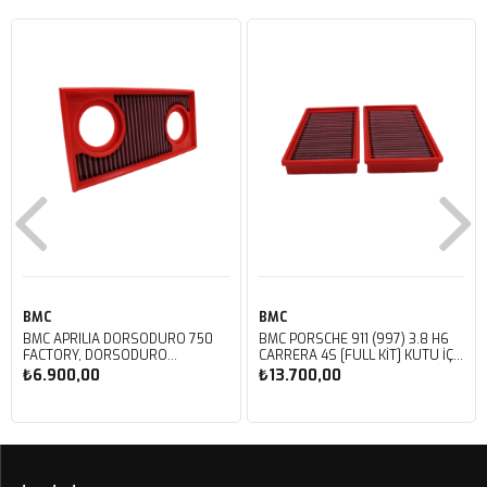
BMC
BMC
BMC APRILIA DORSODURO 750
BMC PORSCHE 911 (997) 3.8 H6
FACTORY, DORSODURO
CARRERA 4S [FULL KIT] KUTU İÇİ
900, SHIVER 750 GT, SHIVER
PERFORMANS HAVA FİLTRESİ
₺6.900,00
₺13.700,00
750 KUTU İÇİ PERFORMANS
FB468/20
HAVA FİLTRESİ FM617/20
Sepete Ekle
Sepete Ekle