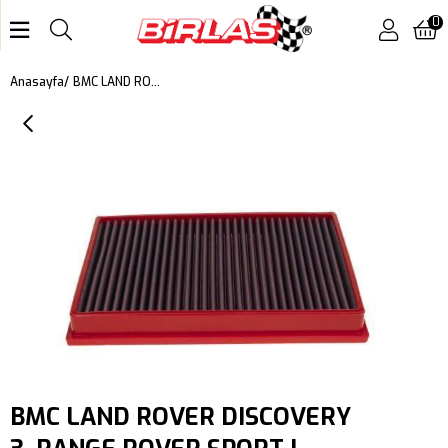
0
BMC LAND ROVER DISCOVERY 3, RANGE ROVER SPORT I (L320) KUTU İÇİ PERFORMANS HAVA FİLTRESİ FB911/20
Anasayfa
BMC LAND ROVER DISCOVERY