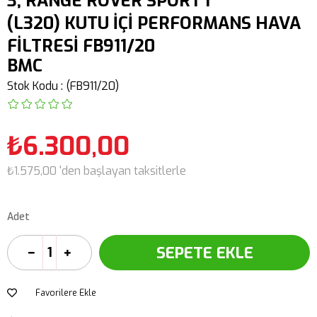
3, RANGE ROVER SPORT I
(L320) KUTU İÇİ PERFORMANS HAVA
FİLTRESİ FB911/20
BMC
Stok Kodu
(FB911/20)
₺6.300,00
₺1.575,00
'den başlayan taksitlerle
Adet
Favorilere Ekle