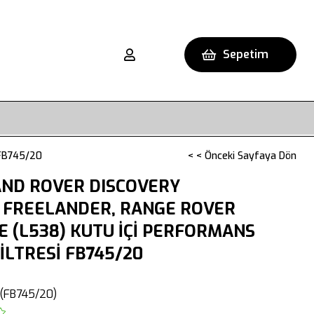
Sepetim
FB745/20
< < Önceki Sayfaya Dön
AND ROVER DISCOVERY
 FREELANDER, RANGE ROVER
 (L538) KUTU İÇİ PERFORMANS
İLTRESİ FB745/20
(FB745/20)