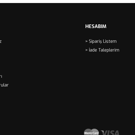
HESABIM
z
> Sipariş Listem
> İade Taleplerim
rı
rular