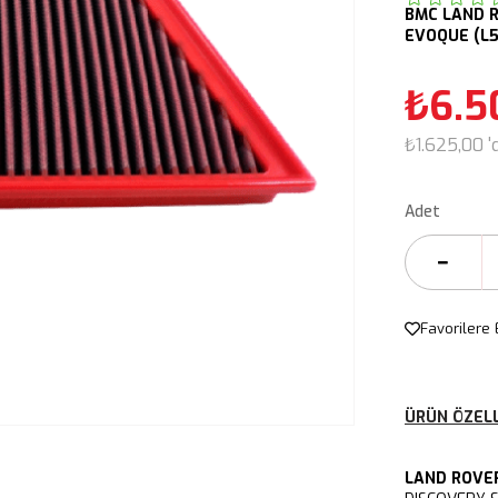
BMC
LAND 
EVOQUE (L
₺6.5
₺1.625,00
'
Adet
Favorilere 
ÜRÜN ÖZELL
LAND ROVE