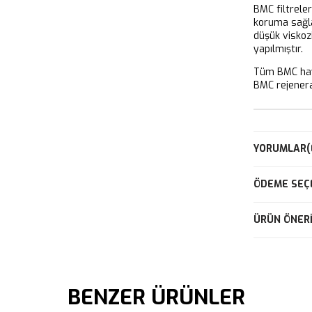
BMC filtrele
koruma sağla
düşük viskoz
yapılmıştır.
Tüm BMC hava
BMC rejeneras
YORUMLAR
(
ÖDEME SEÇ
ÜRÜN ÖNERI
BENZER ÜRÜNLER