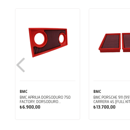
BMC
BMC
BMC APRILIA DORSODURO 750
BMC PORSCHE 911 (997
FACTORY, DORSODURO
CARRERA 4S [FULL KIT
900, SHIVER 750 GT, SHIVER
PERFORMANS HAVA Fİ
₺6.900,00
₺13.700,00
750 KUTU İÇİ PERFORMANS HAVA
FB468/20
FİLTRESİ FM617/20
Sepete Ekle
Sepete Ekle