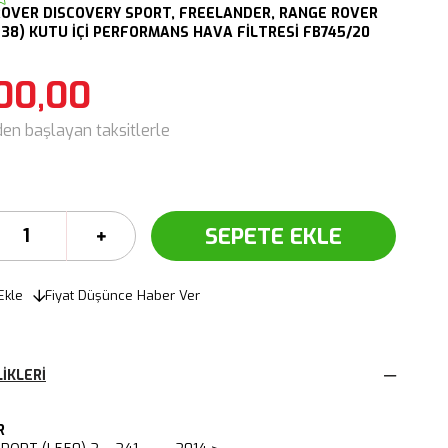
ROVER
DISCOVERY SPORT,
FREELANDER,
RANGE ROVER
538)
KUTU İÇİ PERFORMANS HAVA FİLTRESİ FB745/20
00,00
den başlayan taksitlerle
Ekle
Fiyat Düşünce Haber Ver
IKLERI
R