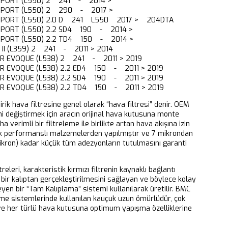
 SPORT (L550) 2 241 - 2014 >
 SPORT (L550) 2 290 - 2017 >
SPORT (L550) 2.0 D 241 L550 2017 > 204DTA
SPORT (L550) 2.2 SD4 190 - 2014 >
 SPORT (L550) 2.2 TD4 150 - 2014 >
 II (L359) 2 241 - 2011 > 2014
ER EVOQUE (L538) 2 241 - 2011 > 2019
R EVOQUE (L538) 2.2 ED4 150 - 2011 > 2019
R EVOQUE (L538) 2.2 SD4 190 - 2011 > 2019
R EVOQUE (L538) 2.2 TD4 150 - 2011 > 2019
dirik hava filtresine genel olarak “hava filtresi” denir. OEM
ni değiştirmek için aracın orijinal hava kutusuna monte
aha verimli bir filtreleme ile birlikte artan hava akışına izin
k performanslı malzemelerden yapılmıştır ve 7 mikrondan
ikron) kadar küçük tüm adezyonların tutulmasını garanti
releri, karakteristik kırmızı filtrenin kaynaklı bağlantı
bir kalıptan gerçekleştirilmesini sağlayan ve böylece kolay
eyen bir “Tam Kalıplama” sistemi kullanılarak üretilir. BMC
eme sistemlerinde kullanılan kauçuk uzun ömürlüdür, çok
 ve her türlü hava kutusuna optimum yapışma özelliklerine