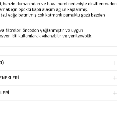
ri, benzin dumanından ve hava nemi nedeniyle oksitlenmeden
mak için epoksi kaplı alaşım ağ ile kaplanmış,
iteli yağa batırılmış çok katmanlı pamuklu gazlı bezden
 filtreleri önceden yağlanmıştır ve uygun
yon kiti kullanılarak yıkanabilir ve yenilenebilir.
0)
ENEKLERI
LERI