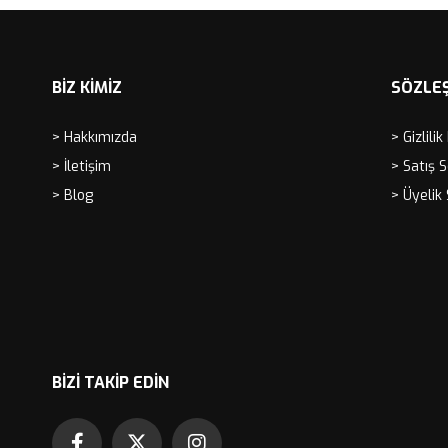
BİZ KİMİZ
SÖZLE
> Hakkımızda
> Gizlilik
> İletişim
> Satış 
> Blog
> Üyelik
BIZI TAKIP EDIN