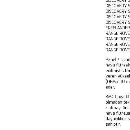
DISCOVERY
DISCOVERY
DISCOVERY 
DISCOVERY 
DISCOVERY
FREELANDER
RANGE ROV
RANGE ROVE
RANGE ROVE
RANGE ROVE
Panel / silin
hava filtresi
edilmiştir. D
veren yükse
(OEM’in 10 m
eder.
BMC hava filt
olmadan tek 
kırılmayı önl
hava filtrel
dayanıklıdır
sahiptir.