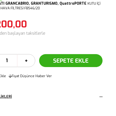
ATI
GRANCABRIO,
GRANTURISMO,
QuattroPORTE
KUTU İÇİ
HAVA FİLTRESİ FB546/20
200,00
'den başlayan taksitlerle
Ekle
Fiyat Düşünce Haber Ver
IKLERI