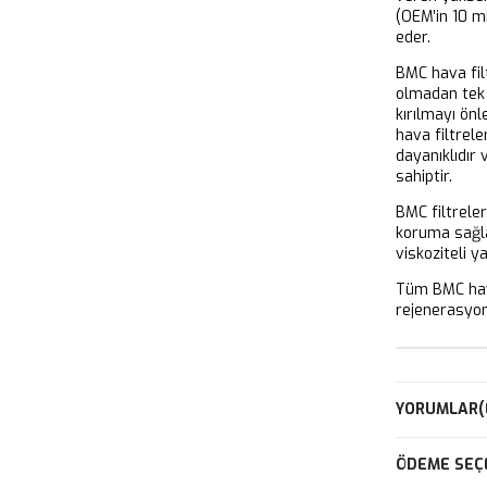
(OEM’in 10 m
eder.
BMC hava filt
olmadan tek 
kırılmayı önl
hava filtrel
dayanıklıdır
sahiptir.
BMC filtrele
koruma sağla
viskoziteli y
Tüm BMC hava
rejenerasyon 
YORUMLAR
(
ÖDEME SEÇ