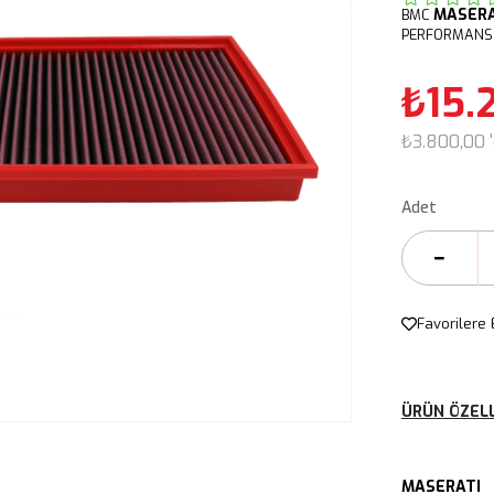
MASER
BMC
PERFORMANS 
₺15.
₺3.800,00
Adet
Favorilere 
ÜRÜN ÖZELL
MASERATI