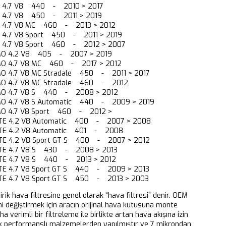
O 4.7 V8 440 - 2010 > 2017
O 4.7 V8 450 - 2011 > 2019
O 4.7 V8 MC 460 - 2013 > 2012
 4.7 V8 Sport 450 - 2011 > 2019
O 4.7 V8 Sport 460 - 2012 > 2007
MO 4.2 V8 405 - 2007 > 2019
MO 4.7 V8 MC 460 - 2017 > 2012
O 4.7 V8 MC Stradale 450 - 2011 > 2017
MO 4.7 V8 MC Stradale 460 - 2012
MO 4.7 V8 S 440 - 2008 > 2012
MO 4.7 V8 S Automatic 440 - 2009 > 2019
MO 4.7 V8 Sport 460 - 2012 >
RTE 4.2 V8 Automatic 400 - 2007 > 2008
RTE 4.2 V8 Automatic 401 - 2008
TE 4.2 V8 Sport GT S 400 - 2007 > 2012
RTE 4.7 V8 S 430 - 2008 > 2013
RTE 4.7 V8 S 440 - 2013 > 2012
TE 4.7 V8 Sport GT S 440 - 2009 > 2013
TE 4.7 V8 Sport GT S 450 - 2013 > 2003
dirik hava filtresine genel olarak “hava filtresi” denir. OEM
ni değiştirmek için aracın orijinal hava kutusuna monte
aha verimli bir filtreleme ile birlikte artan hava akışına izin
k performanslı malzemelerden yapılmıştır ve 7 mikrondan