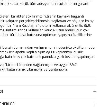
ikron) kadar küçük tüm adezyonların tutulmasını garanti
releri, karakteristik kırmızı filtrenin kaynaklı bağlantı
bir kalıptan gerçekleştirilmesini sağlayan ve böylece kolay
eyen bir “Tam Kalıplama” sistemi kullanılarak üretilir. BMC
eme sistemlerinde kullanılan kauçuk uzun ömürlüdür, çok
 ve her türlü hava kutusuna optimum yapışma özelliklerine
ri, benzin dumanından ve hava nemi nedeniyle oksitlenmeden
mak için epoksi kaplı alaşım ağ ile kaplanmış, düşük
ağa batırılmış çok katmanlı pamuklu gazlı bezden yapılmıştır.
 filtreleri önceden yağlanmıştır ve uygun BMC
kiti kullanılarak yıkanabilir ve yenilenebilir.
0)
ENEKLERI