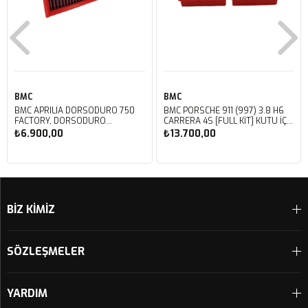
BMC
BMC
BMC APRILIA DORSODURO 750
BMC PORSCHE 911 (997) 3.8 H6
FACTORY, DORSODURO
CARRERA 4S [FULL KIT] KUTU İÇİ
900, SHIVER 750 GT, SHIVER
PERFORMANS HAVA FİLTRESİ
₺6.900,00
₺13.700,00
750 KUTU İÇİ PERFORMANS
FB468/20
HAVA FİLTRESİ FM617/20
Sepete Ekle
Sepete Ekle
BİZ KİMİZ
SÖZLEŞMELER
YARDIM