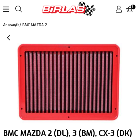
0
BMC MAZDA 2 (DL), 3 (BM), CX-3 (DK) Skyactiv-G 120 KUTU İÇİ PERFORMANS HAVA FİLTRESİ FB886/01
Anasayfa
BMC MAZDA 2 (DL), 3 (BM), CX-3 (DK)