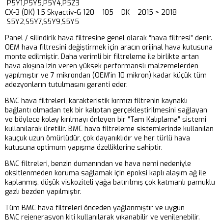
P5Y1,P5Y5,P5Y4,P5Z3
CX-3 (DK) 1.5 Skyactiv-G 120 105 DK 2015 > 2018
S5Y2,S5Y7,S5Y9,S5Y5
Panel / silindirik hava filtresine genel olarak “hava filtresi” denir.
OEM hava filtresini değiştirmek için aracın orijinal hava kutusuna
monte edilmiştir. Daha verimli bir filtreleme ile birlikte artan
hava akışına izin veren yüksek performanslı malzemelerden
yapılmıştır ve 7 mikrondan (OEM’in 10 mikron) kadar küçük tüm
adezyonların tutulmasını garanti eder.
BMC hava filtreleri, karakteristik kırmızı filtrenin kaynaklı
bağlantı olmadan tek bir kalıptan gerçekleştirilmesini sağlayan
ve böylece kolay kırılmayı önleyen bir “Tam Kalıplama” sistemi
kullanılarak üretilir. BMC hava filtreleme sistemlerinde kullanılan
kauçuk uzun ömürlüdür, çok dayanıklıdır ve her türlü hava
kutusuna optimum yapışma özelliklerine sahiptir.
BMC filtreleri, benzin dumanından ve hava nemi nedeniyle
oksitlenmeden koruma sağlamak için epoksi kaplı alaşım ağ ile
kaplanmış, düşük viskoziteli yağa batırılmış çok katmanlı pamuklu
gazlı bezden yapılmıştır.
Tüm BMC hava filtreleri önceden yağlanmıştır ve uygun
BMC rejenerasyon kiti kullanılarak yıkanabilir ve yenilenebilir.