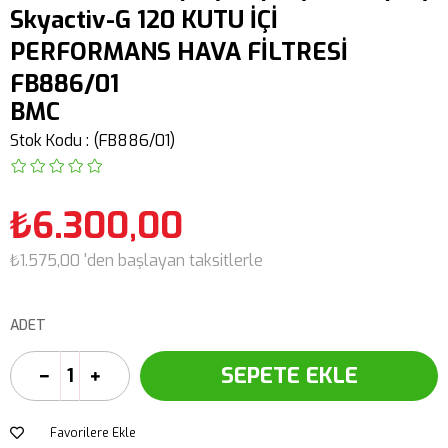
Skyactiv-G 120 KUTU İÇİ
PERFORMANS HAVA FİLTRESİ
FB886/01
BMC
Stok Kodu
(FB886/01)
₺6.300,00
₺1.575,00
'den başlayan taksitlerle
ADET
Favorilere Ekle