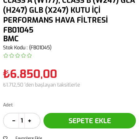
CLASS A (W177), CLASS B (W247) GLA
(H247) GLB (X247) KUTU İÇİ
PERFORMANS HAVA FİLTRESİ
FB01045
BMC
Stok Kodu
(FB01045)
₺6.850,00
₺1.712,50
'den başlayan taksitlerle
Adet
Favorilere Ekle