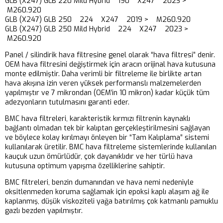
GLB (X247) GLB 220 Mild Hybrid 190 X247 2023 >
M260.920
GLB (X247) GLB 250 224 X247 2019 > M260.920
GLB (X247) GLB 250 Mild Hybrid 224 X247 2023 >
M260.920
Panel / silindirik hava filtresine genel olarak “hava filtresi” denir.
OEM hava filtresini değiştirmek için aracın orijinal hava kutusuna
monte edilmiştir. Daha verimli bir filtreleme ile birlikte artan
hava akışına izin veren yüksek performanslı malzemelerden
yapılmıştır ve 7 mikrondan (OEM’in 10 mikron) kadar küçük tüm
adezyonların tutulmasını garanti eder.
BMC hava filtreleri, karakteristik kırmızı filtrenin kaynaklı
bağlantı olmadan tek bir kalıptan gerçekleştirilmesini sağlayan
ve böylece kolay kırılmayı önleyen bir “Tam Kalıplama” sistemi
kullanılarak üretilir. BMC hava filtreleme sistemlerinde kullanılan
kauçuk uzun ömürlüdür, çok dayanıklıdır ve her türlü hava
kutusuna optimum yapışma özelliklerine sahiptir.
BMC filtreleri, benzin dumanından ve hava nemi nedeniyle
oksitlenmeden koruma sağlamak için epoksi kaplı alaşım ağ ile
kaplanmış, düşük viskoziteli yağa batırılmış çok katmanlı pamuklu
gazlı bezden yapılmıştır.