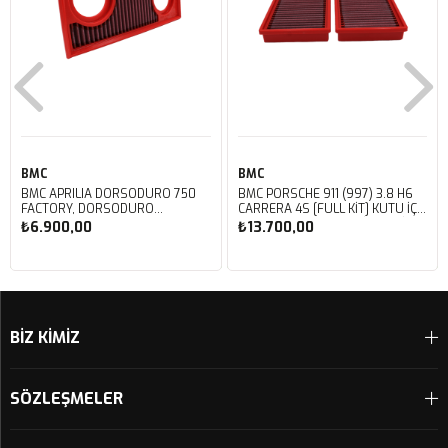
BMC
BMC
BMC APRILIA DORSODURO 750
BMC PORSCHE 911 (997) 3.8 H6
FACTORY, DORSODURO
CARRERA 4S [FULL KIT] KUTU İÇİ
900, SHIVER 750 GT, SHIVER
PERFORMANS HAVA FİLTRESİ
₺6.900,00
₺13.700,00
750 KUTU İÇİ PERFORMANS
FB468/20
HAVA FİLTRESİ FM617/20
Sepete Ekle
Sepete Ekle
BİZ KİMİZ
SÖZLEŞMELER