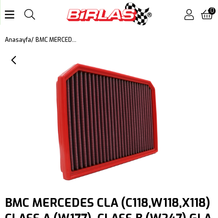
0
BMC MERCEDES CLA (C118,W118,X118) CLASS A (W177), CLASS B (W247) GLA (H247) GLB (X247) KUTU İÇİ PERFORMANS HAVA FİLTRESİ FB01045
Anasayfa
BMC MERCEDES CLA (C118,W118,X118)