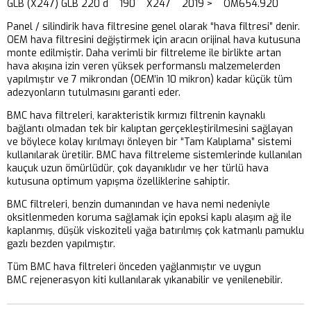
GLB (X247) GLB 220 d 190 X247 2019 > OM654.920
Panel / silindirik hava filtresine genel olarak “hava filtresi” denir.
OEM hava filtresini değiştirmek için aracın orijinal hava kutusuna
monte edilmiştir. Daha verimli bir filtreleme ile birlikte artan
hava akışına izin veren yüksek performanslı malzemelerden
yapılmıştır ve 7 mikrondan (OEM’in 10 mikron) kadar küçük tüm
adezyonların tutulmasını garanti eder.
BMC hava filtreleri, karakteristik kırmızı filtrenin kaynaklı
bağlantı olmadan tek bir kalıptan gerçekleştirilmesini sağlayan
ve böylece kolay kırılmayı önleyen bir “Tam Kalıplama” sistemi
kullanılarak üretilir. BMC hava filtreleme sistemlerinde kullanılan
kauçuk uzun ömürlüdür, çok dayanıklıdır ve her türlü hava
kutusuna optimum yapışma özelliklerine sahiptir.
BMC filtreleri, benzin dumanından ve hava nemi nedeniyle
oksitlenmeden koruma sağlamak için epoksi kaplı alaşım ağ ile
kaplanmış, düşük viskoziteli yağa batırılmış çok katmanlı pamuklu
gazlı bezden yapılmıştır.
Tüm BMC hava filtreleri önceden yağlanmıştır ve uygun
BMC rejenerasyon kiti kullanılarak yıkanabilir ve yenilenebilir.