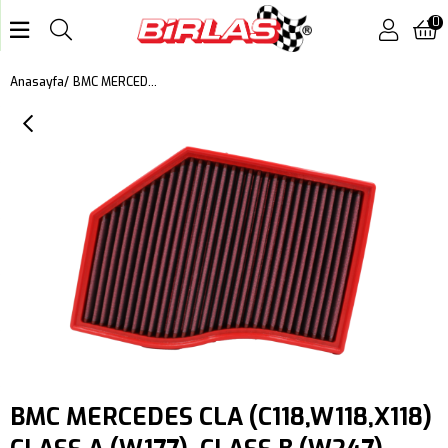
0
BMC MERCEDES CLA (C118,W118,X118) CLASS A (W177), CLASS B (W247), GLB (X247) KUTU İÇİ PERFORMANS HAVA FİLTRESİ FB01033
Anasayfa
BMC MERCEDES CLA (C118,W118,X118)