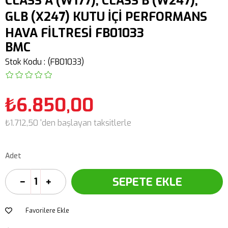
CLASS A (W177), CLASS B (W247),
GLB (X247) KUTU İÇİ PERFORMANS
HAVA FİLTRESİ FB01033
BMC
Stok Kodu
(FB01033)
₺6.850,00
₺1.712,50
'den başlayan taksitlerle
Adet
Favorilere Ekle