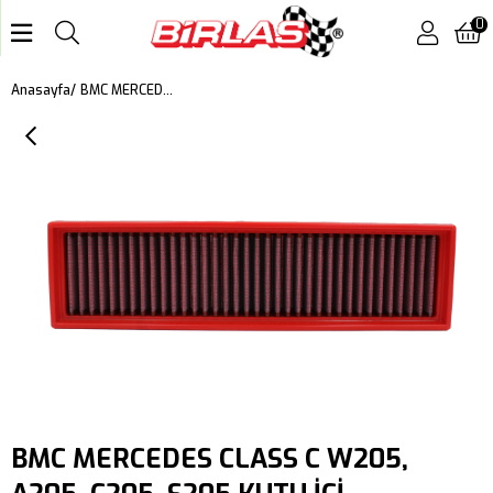
0
BMC MERCEDES CLASS C W205, A205, C205, S205 KUTU İÇİ PERFORMANS HAVA FİLTRESİ FB01005/20
Anasayfa
BMC MERCEDES CLASS C W205,