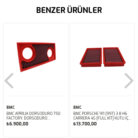
BENZER ÜRÜNLER
BMC
BMC
BMC APRILIA DORSODURO 750
BMC PORSCHE 911 (997) 3.8 H6
FACTORY, DORSODURO
CARRERA 4S [FULL KIT] KUTU İÇİ
900, SHIVER 750 GT, SHIVER
PERFORMANS HAVA FİLTRESİ
₺6.900,00
₺13.700,00
750 KUTU İÇİ PERFORMANS
FB468/20
HAVA FİLTRESİ FM617/20