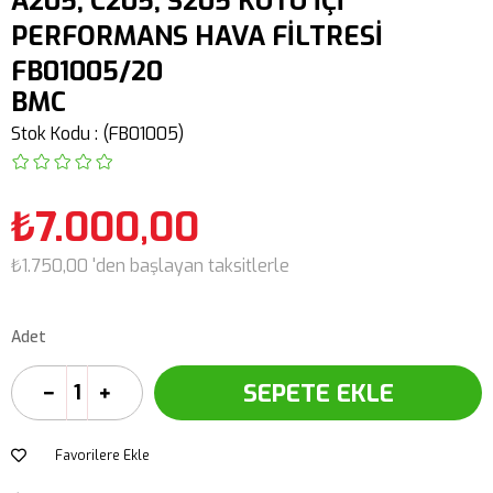
A205, C205, S205 KUTU İÇİ
PERFORMANS HAVA FİLTRESİ
FB01005/20
BMC
Stok Kodu
(FB01005)
₺7.000,00
₺1.750,00
'den başlayan taksitlerle
Adet
Favorilere Ekle