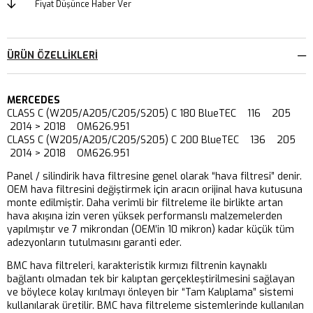
Fiyat Düşünce Haber Ver
ÜRÜN ÖZELLIKLERI
MERCEDES
CLASS C (W205/A205/C205/S205) C 180 BlueTEC 116 205
2014 > 2018 OM626.951
CLASS C (W205/A205/C205/S205) C 200 BlueTEC 136 205
2014 > 2018 OM626.951
Panel / silindirik hava filtresine genel olarak “hava filtresi” denir.
OEM hava filtresini değiştirmek için aracın orijinal hava kutusuna
monte edilmiştir. Daha verimli bir filtreleme ile birlikte artan
hava akışına izin veren yüksek performanslı malzemelerden
yapılmıştır ve 7 mikrondan (OEM’in 10 mikron) kadar küçük tüm
adezyonların tutulmasını garanti eder.
BMC hava filtreleri, karakteristik kırmızı filtrenin kaynaklı
bağlantı olmadan tek bir kalıptan gerçekleştirilmesini sağlayan
ve böylece kolay kırılmayı önleyen bir “Tam Kalıplama” sistemi
kullanılarak üretilir. BMC hava filtreleme sistemlerinde kullanılan