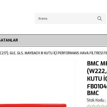
SATANLAR
217), GLE, GLS, MAYBACH III KUTU İÇİ PERFORMANS HAVA FİLTRESİ 
BMC ME
(W222,
KUTU İ
FB0104
BMC
Stok Kodu