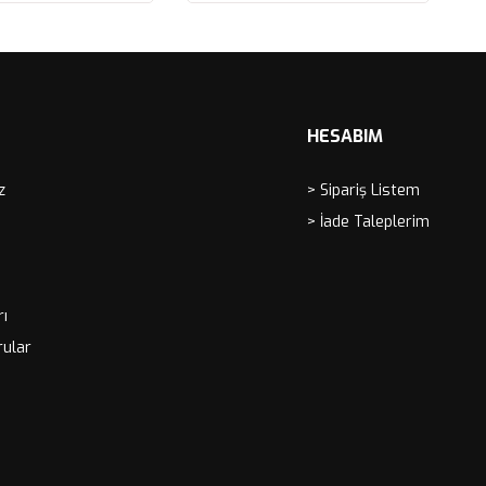
LVO 740, 780, 940, 960, S90, V90 KUTU
ete Ekle
Sepete Ekle
MANS HAVA FİLTRESİ
HESABIM
z
> Sipariş Listem
> İade Taleplerim
rı
rular