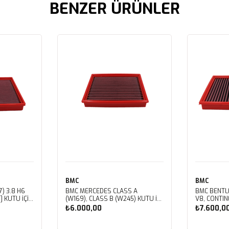
BENZER ÜRÜNLER
BMC
BMC
) 3.8 H6
BMC MERCEDES CLASS A
BMC BENTL
] KUTU İÇİ
(W169), CLASS B (W245) KUTU İÇİ
V8, CONTIN
LTRESİ
PERFORMANS HAVA FİLTRESİ
V8, CORNIC
₺6.000,00
₺7.600,0
FB459/01
V8, MULSAN
ROYCE CORN