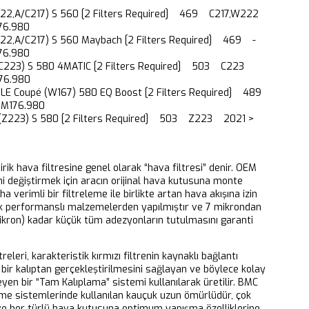
22,A/C217) S 560 [2 Filters Required] 469 C217,W222
76.980
22,A/C217) S 560 Maybach [2 Filters Required] 469 -
76.980
C223) S 580 4MATIC [2 Filters Required] 503 C223
76.980
 GLE Coupé (W167) 580 EQ Boost [2 Filters Required] 489
M176.980
 (Z223) S 580 [2 Filters Required] 503 Z223 2021 >
dirik hava filtresine genel olarak “hava filtresi” denir. OEM
ni değiştirmek için aracın orijinal hava kutusuna monte
aha verimli bir filtreleme ile birlikte artan hava akışına izin
k performanslı malzemelerden yapılmıştır ve 7 mikrondan
ikron) kadar küçük tüm adezyonların tutulmasını garanti
releri, karakteristik kırmızı filtrenin kaynaklı bağlantı
bir kalıptan gerçekleştirilmesini sağlayan ve böylece kolay
eyen bir “Tam Kalıplama” sistemi kullanılarak üretilir. BMC
eme sistemlerinde kullanılan kauçuk uzun ömürlüdür, çok
 ve her türlü hava kutusuna optimum yapışma özelliklerine