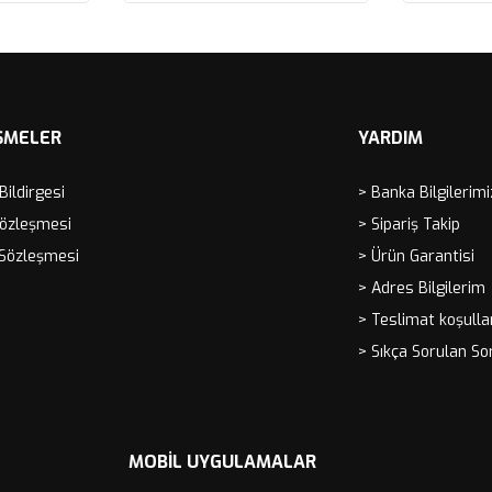
SPIRIT, VO
Sepete Ekle
Sep
İÇİ PERFOR
FB430/01
ŞMELER
YARDIM
 Bildirgesi
> Banka Bilgilerimi
Sözleşmesi
> Sipariş Takip
 Sözleşmesi
> Ürün Garantisi
> Adres Bilgilerim
> Teslimat koşulla
> Sıkça Sorulan So
MOBIL UYGULAMALAR