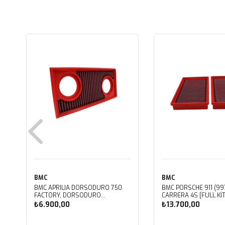
BMC
BMC
BMC APRILIA DORSODURO 750
BMC PORSCHE 911 (997
FACTORY, DORSODURO
CARRERA 4S [FULL KIT
900, SHIVER 750 GT, SHIVER
PERFORMANS HAVA Fİ
₺6.900,00
₺13.700,00
750 KUTU İÇİ PERFORMANS HAVA
FB468/20
FİLTRESİ FM617/20