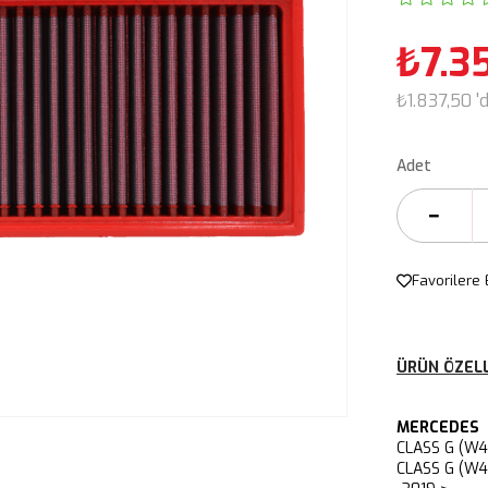
₺7.3
₺1.837,50
'
Adet
Favorilere 
ÜRÜN ÖZELL
MERCEDES
CLASS G (W4
CLASS G (W4