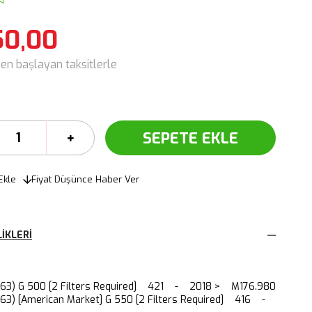
50,00
den başlayan taksitlerle
Ekle
Fiyat Düşünce Haber Ver
IKLERI
63) G 500 [2 Filters Required] 421 - 2018 > M176.980
63) [American Market] G 550 [2 Filters Required] 416 -