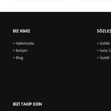
Sepete Ekle
Sepete Ekle
BİZ KİMİZ
SÖZLE
> Hakkımızda
> Gizlilik
> İletişim
> Satış 
> Blog
> Üyelik
BIZI TAKIP EDIN