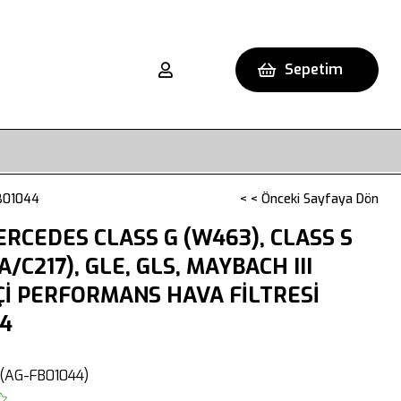
Sepetim
FB01044
< < Önceki Sayfaya Dön
RCEDES CLASS G (W463), CLASS S
A/C217), GLE, GLS, MAYBACH III
Çİ PERFORMANS HAVA FİLTRESİ
4
(AG-FB01044)