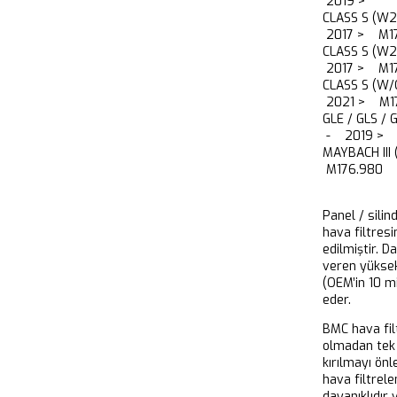
2019 >
CLASS S (W2
2017 > M1
CLASS S (W2
2017 > M1
CLASS S (W/
2021 > M1
GLE / GLS /
- 2019 > 
MAYBACH III
M176.980
Panel / silin
hava filtresi
edilmiştir. D
veren yükse
(OEM’in 10 m
eder.
BMC hava filt
olmadan tek 
kırılmayı önl
hava filtrel
dayanıklıdır