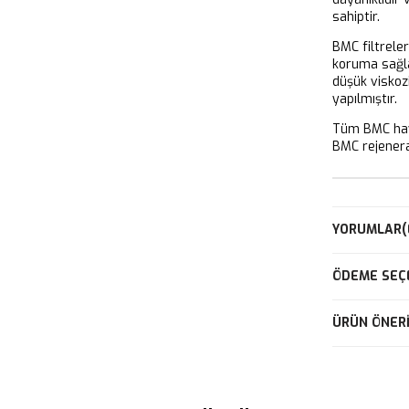
sahiptir.
BMC filtrele
koruma sağla
düşük viskoz
yapılmıştır.
Tüm BMC hava
BMC rejeneras
YORUMLAR
(
ÖDEME SEÇ
ÜRÜN ÖNERI