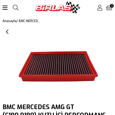
0
BMC MERCEDES AMG GT (C190,R190) KUTU İÇİ PERFORMANS HAVA FİLTRESİ FB870/20
Anasayfa
BMC MERCEDES AMG GT