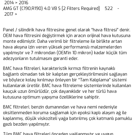
2014 > 2016
AMG GT (C190,R190) 4.0 V8 S [2 Filters Required] 522 -
2017 >
Panel / silindirik hava filtresine genel olarak “hava filtresi” denir.
OEM hava filtresini değiştirmek için aracın orijinal hava kutusuna
monte edilmiştir. Daha verimli bir filtreleme ile birlikte artan
hava akışına izin veren yüksek performanslı malzemelerden
yapılmıştır ve 7 mikrondan (OEM’in 10 mikron) kadar küçük tüm
adezyonların tutulmasını garanti eder.
BMC hava filtreleri, karakteristik kırmızı filtrenin kaynaklı
bağlantı olmadan tek bir kalıptan gerçekleştirilmesini sağlayan
ve böylece kolay kırılmayı önleyen bir “Tam Kalıplama” sistemi
kullanılarak üretilir. BMC hava filtreleme sistemlerinde kullanılan
kauçuk uzun ömürlüdür, çok dayanıklıdır ve her türlü hava
kutusuna optimum yapışma özelliklerine sahiptir.
BMC filtreleri, benzin dumanından ve hava nemi nedeniyle
oksitlenmeden koruma sağlamak için epoksi kaplı alaşım ağ ile
kaplanmış, düşük viskoziteli yağa batırılmış çok katmanlı pamuklu
gazlı bezden yapılmıştır.
Tüm BMC hava filtreleri önceden yağlanmıştır ve uygun