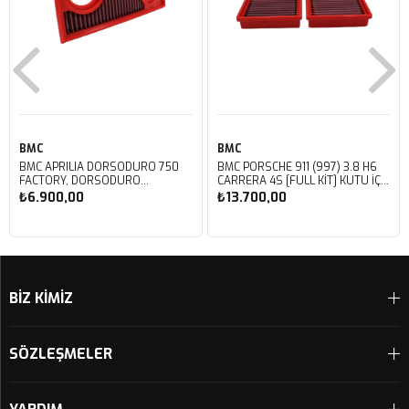
BMC
BMC
BMC APRILIA DORSODURO 750
BMC PORSCHE 911 (997) 3.8 H6
FACTORY, DORSODURO
CARRERA 4S [FULL KIT] KUTU İÇİ
900, SHIVER 750 GT, SHIVER
PERFORMANS HAVA FİLTRESİ
₺6.900,00
₺13.700,00
750 KUTU İÇİ PERFORMANS
FB468/20
HAVA FİLTRESİ FM617/20
Sepete Ekle
Sepete Ekle
BİZ KİMİZ
SÖZLEŞMELER