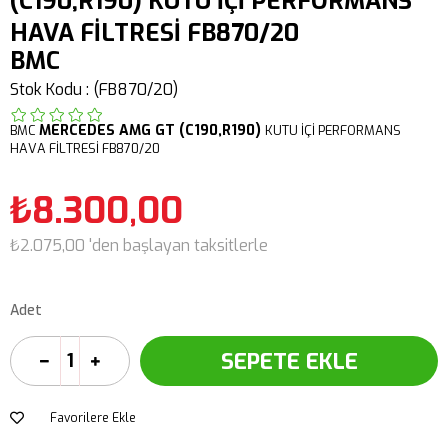
(C190,R190) KUTU İÇİ PERFORMANS
HAVA FİLTRESİ FB870/20
BMC
Stok Kodu
(FB870/20)
MERCEDES
AMG GT (C190,R190)
BMC
KUTU İÇİ PERFORMANS
HAVA FİLTRESİ FB870/20
₺8.300,00
₺2.075,00
'den başlayan taksitlerle
Adet
Favorilere Ekle