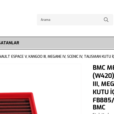
SATANLAR
ULT ESPACE V, KANGOO III, MEGANE IV, SCENIC IV, TALISMAN KUTU
BMC ME
(W420)
III, ME
KUTU İ
FB885
BMC