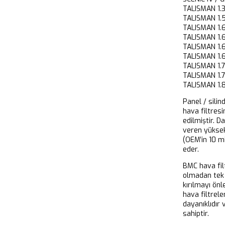
TALISMAN 1
TALISMAN 1
TALISMAN 1
TALISMAN 1
TALISMAN 
TALISMAN 
TALISMAN 1
TALISMAN 1
TALISMAN 
Panel / silin
hava filtresi
edilmiştir. D
veren yükse
(OEM’in 10 m
eder.
BMC hava filt
olmadan tek 
kırılmayı önl
hava filtrel
dayanıklıdır
sahiptir.