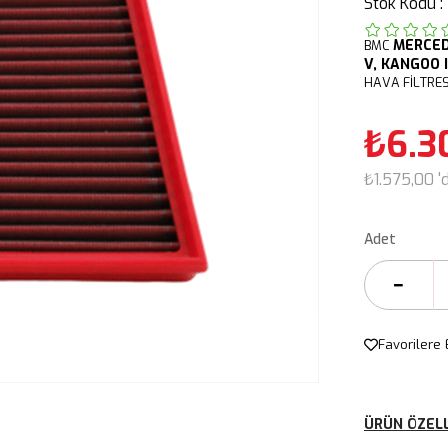
Stok Kodu
MERCE
BMC
V, KANGOO I
HAVA FİLTRE
₺6.3
₺1.575,00
'
Adet
Favorilere 
ÜRÜN ÖZELL