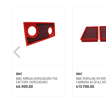
BMC
BMC
BMC APRILIA DORSODURO 750
BMC PORSCHE 911 (997
FACTORY, DORSODURO
CARRERA 4S [FULL KIT
900, SHIVER 750 GT, SHIVER
PERFORMANS HAVA Fİ
₺6.900,00
₺13.700,00
750 KUTU İÇİ PERFORMANS HAVA
FB468/20
FİLTRESİ FM617/20
Sepete Ekle
Sepete Ekle