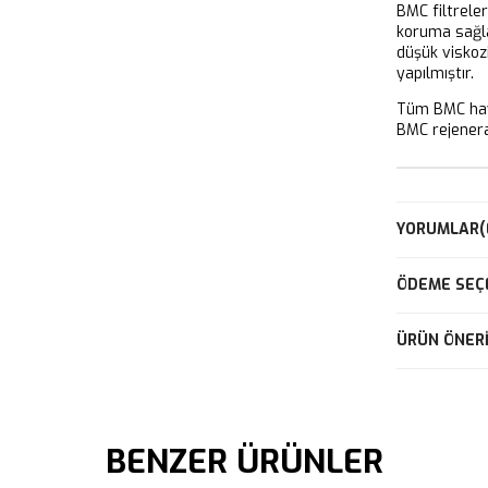
BMC filtrele
koruma sağla
düşük viskoz
yapılmıştır.
Tüm BMC hava
BMC rejeneras
YORUMLAR
(
ÖDEME SEÇ
ÜRÜN ÖNERI
BENZER ÜRÜNLER