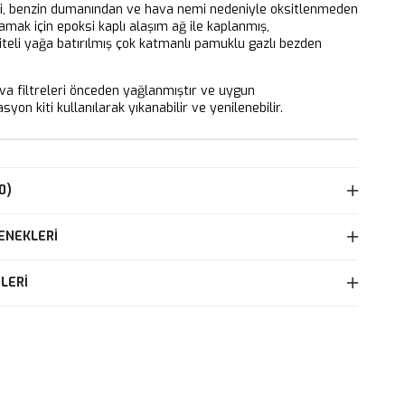
ri, benzin dumanından ve hava nemi nedeniyle oksitlenmeden
mak için epoksi kaplı alaşım ağ ile kaplanmış,
iteli yağa batırılmış çok katmanlı pamuklu gazlı bezden
 filtreleri önceden yağlanmıştır ve uygun
yon kiti kullanılarak yıkanabilir ve yenilenebilir.
0)
ENEKLERI
LERI