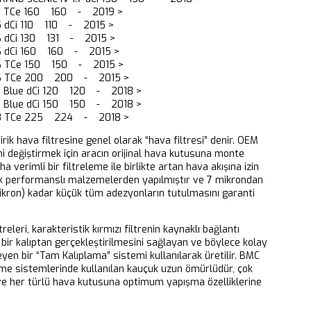
.3 TCe 160 160 - 2019 >
.5 dCi 110 110 - 2015 >
.6 dCi 130 131 - 2015 >
.6 dCi 160 160 - 2015 >
1.6 TCe 150 150 - 2015 >
1.6 TCe 200 200 - 2015 >
.7 Blue dCi 120 120 - 2018 >
.7 Blue dCi 150 150 - 2018 >
1.8 TCe 225 224 - 2018 >
dirik hava filtresine genel olarak “hava filtresi” denir. OEM
ni değiştirmek için aracın orijinal hava kutusuna monte
aha verimli bir filtreleme ile birlikte artan hava akışına izin
k performanslı malzemelerden yapılmıştır ve 7 mikrondan
ikron) kadar küçük tüm adezyonların tutulmasını garanti
releri, karakteristik kırmızı filtrenin kaynaklı bağlantı
bir kalıptan gerçekleştirilmesini sağlayan ve böylece kolay
eyen bir “Tam Kalıplama” sistemi kullanılarak üretilir. BMC
eme sistemlerinde kullanılan kauçuk uzun ömürlüdür, çok
 ve her türlü hava kutusuna optimum yapışma özelliklerine