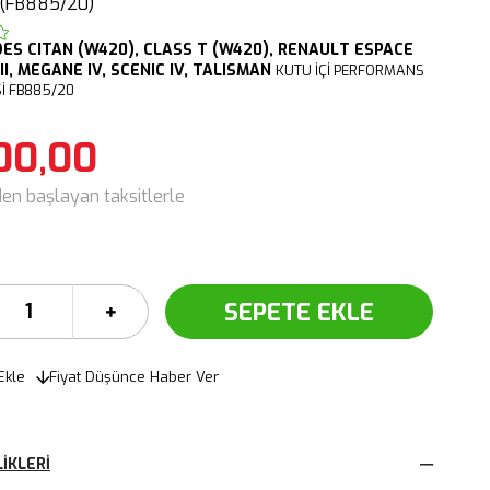
(FB885/20)
DES
CITAN (W420),
CLASS T (W420),
RENAULT ESPACE
II, MEGANE IV, SCENIC IV, TALISMAN
KUTU İÇİ PERFORMANS
Sİ FB885/20
00,00
den başlayan taksitlerle
Ekle
Fiyat Düşünce Haber Ver
IKLERI