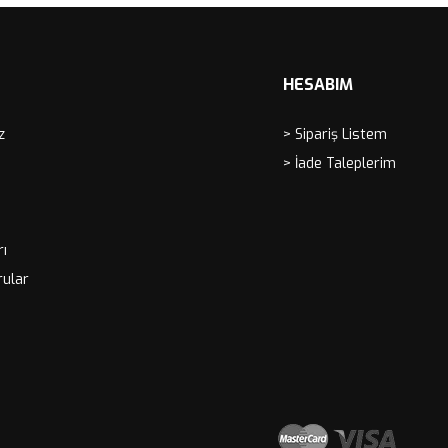
HESABIM
z
> Sipariş Listem
> İade Taleplerim
rı
rular