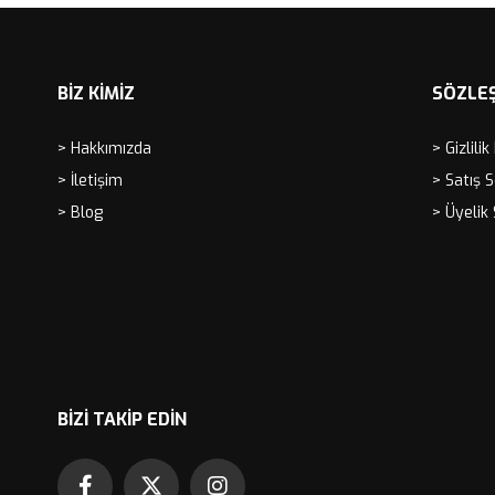
BİZ KİMİZ
SÖZLE
> Hakkımızda
> Gizlilik
> İletişim
> Satış 
> Blog
> Üyelik
BIZI TAKIP EDIN