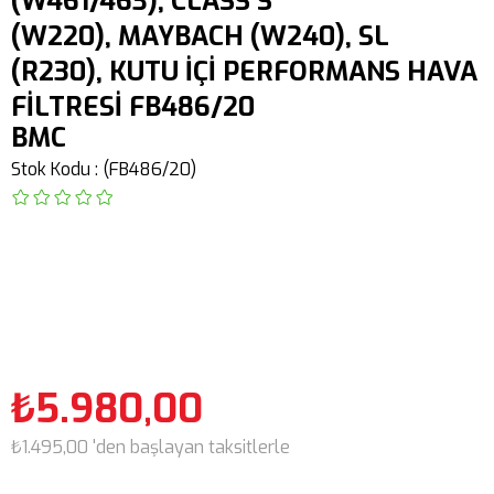
(W461/463), CLASS S
(W220), MAYBACH (W240), SL
(R230), KUTU İÇİ PERFORMANS HAVA
FİLTRESİ FB486/20
BMC
Stok Kodu
(FB486/20)
₺5.980,00
₺1.495,00
'den başlayan taksitlerle