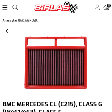
0
BMC MERCEDES CL (C215), CLASS G (W461/463), CLASS S (W220), MAYBACH (W240), SL (R230), KUTU İÇİ PERFORMANS HAVA FİLTRESİ FB486/20
Anasayfa
BMC MERCEDES CL (C215), CLASS G