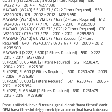
CLASS S (W222,A/C217) S 600 [2 filters Required] 530
W222.176 2014 > M277.980
MAYBACH (W240) 5.5 V12 57 / 62 [2 Filters Required] 550
W240.078 / 178 2002 > 2012 M285.950
MAYBACH (W240) 6.0 V12 57S / 62S [2 Filters Required] 612
W240.077 / 079 / 177 / 178 2005 > 2010 M285.980
MAYBACH (W240) 6.0 V12 57S / 62S [2 Filters Required] 630
W240.077 / 079 / 177 / 178 2010 > 2012 M285.980
MAYBACH (W240) 6.0 V12 57S / 62S Zeppelin [2 Filters
Required] 640 W240.077 / 079 / 177 / 178 2009 > 2012
M285.980
MAYBACH II (X222) S 600 [2 Filters Required] 530 X222
2015 > 2017 M277.980
SL (R230) SL 65 AMG [2 Filters Required] 612 R230.479
2004 > 2012 M275.981
SL (R230) SL 600 [2 Filters Required] 500 R230.476 2003
> 2006 M275.951
SL (R230) SL 600 [2 Filters Required] 517 R230.477 2006 >
2012 M275.954
SL (R231) SL 65 AMG [2 Filters Required] 630 R231.479
2012 > 2018 M279.981
Panel / silindirik hava filtresine genel olarak “hava filtresi” denir.
OEM hava filtresini değiştirmek için aracın orijinal hava kutusuna