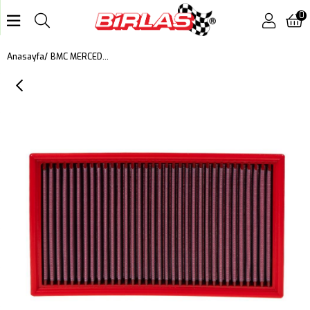
0
BMC MERCEDES CLASS C (W202/S202), CLASS E (W210/S210), CLASS G (W461/463), CLK (C208) KUTU İÇİ PERFORMANS HAVA FİLTRESİ FB103/01
Anasayfa