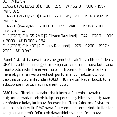
99 M112.941
CLASS E (W210/S210) E 420 279 W / S210 1996 > 1997
M119.975
CLASS E (W210/S210) E 430 279 W / S210 1997 > ago-99
M113.940
CLASS G (W461/463) G 300 TD 177 W463 1996 > 2000
OM 606.964
CLK (C208) CLK 55 AMG [2 Filters Required] 347 C208 1999
> 2003 M113.980 / 984
CLK (C208) CLK 430 [2 Filters Required] 279 C208 1997 >
2003 M113.943
Panel / silindirik hava filtresine genel olarak “hava filtresi” denir.
OEM hava filtresini değiştirmek için aracın orijinal hava kutusuna
monte edilmiştir. Daha verimli bir filtreleme ile birlikte artan
hava akışına izin veren yüksek performanslı malzemelerden
yapılmıştır ve 7 mikrondan (OEM’in 10 mikron) kadar küçük tüm
adezyonların tutulmasını garanti eder.
BMC hava filtreleri, karakteristik kırmızı filtrenin kaynaklı
bağlantı olmadan tek bir kalıptan gerçekleştirilmesini sağlayan
ve böylece kolay kırılmayı önleyen bir “Tam Kalıplama” sistemi
kullanılarak üretilir. BMC hava filtreleme sistemlerinde kullanılan
kauçuk uzun ömürlüdür, çok dayanıklıdır ve her türlü hava