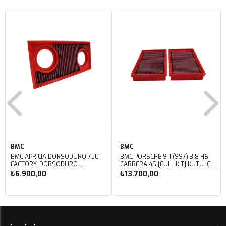
BMC
BMC
BMC APRILIA DORSODURO 750
BMC PORSCHE 911 (997) 3.8 H6
FACTORY, DORSODURO
CARRERA 4S [FULL KIT] KUTU İÇİ
900, SHIVER 750 GT, SHIVER
PERFORMANS HAVA FİLTRESİ
₺6.900,00
₺13.700,00
750 KUTU İÇİ PERFORMANS
FB468/20
HAVA FİLTRESİ FM617/20
Sepete Ekle
Sepete Ekle