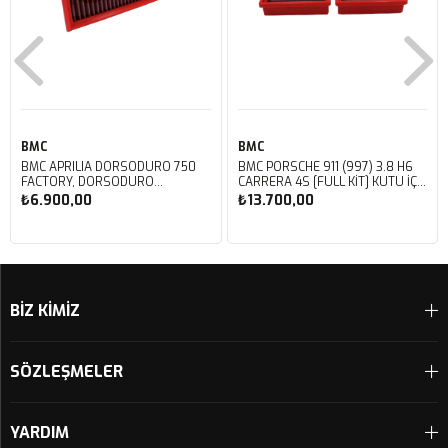
BMC
BMC
BMC APRILIA DORSODURO 750
BMC PORSCHE 911 (997) 3.8 H6
FACTORY, DORSODURO
CARRERA 4S [FULL KIT] KUTU İÇİ
900, SHIVER 750 GT, SHIVER
PERFORMANS HAVA FİLTRESİ
₺6.900,00
₺13.700,00
750 KUTU İÇİ PERFORMANS
FB468/20
HAVA FİLTRESİ FM617/20
Sepete Ekle
Sepete Ekle
BİZ KİMİZ
SÖZLEŞMELER
YARDIM