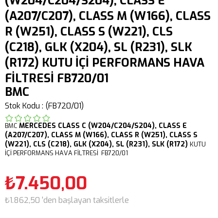
(W204/C204/S204), CLASS E
(A207/C207), CLASS M (W166), CLASS
R (W251), CLASS S (W221), CLS
(C218), GLK (X204), SL (R231), SLK
(R172) KUTU İÇİ PERFORMANS HAVA
FİLTRESİ FB720/01
BMC
Stok Kodu
(FB720/01)
MERCEDES
CLASS C (W204/C204/S204),
CLASS E
BMC
(A207/C207),
CLASS M (W166),
CLASS R (W251),
CLASS S
(W221),
CLS (C218),
GLK (X204),
SL (R231),
SLK (R172)
KUTU
İÇİ PERFORMANS HAVA FİLTRESİ FB720/01
₺7.450,00
₺1.862,50
'den başlayan taksitlerle