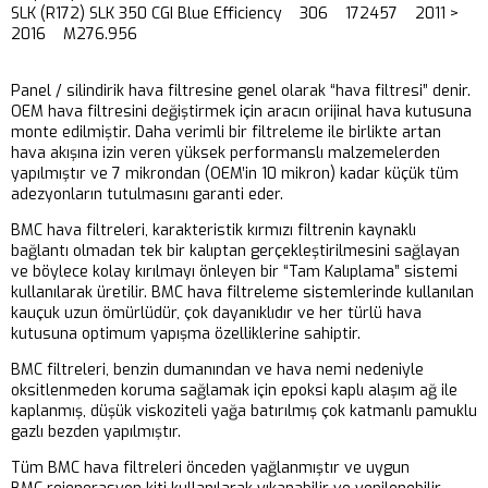
SLK (R172) SLK 350 CGI Blue Efficiency 306 172457 2011 >
2016 M276.956
Panel / silindirik hava filtresine genel olarak “hava filtresi” denir.
OEM hava filtresini değiştirmek için aracın orijinal hava kutusuna
monte edilmiştir. Daha verimli bir filtreleme ile birlikte artan
hava akışına izin veren yüksek performanslı malzemelerden
yapılmıştır ve 7 mikrondan (OEM’in 10 mikron) kadar küçük tüm
adezyonların tutulmasını garanti eder.
BMC hava filtreleri, karakteristik kırmızı filtrenin kaynaklı
bağlantı olmadan tek bir kalıptan gerçekleştirilmesini sağlayan
ve böylece kolay kırılmayı önleyen bir “Tam Kalıplama” sistemi
kullanılarak üretilir. BMC hava filtreleme sistemlerinde kullanılan
kauçuk uzun ömürlüdür, çok dayanıklıdır ve her türlü hava
kutusuna optimum yapışma özelliklerine sahiptir.
BMC filtreleri, benzin dumanından ve hava nemi nedeniyle
oksitlenmeden koruma sağlamak için epoksi kaplı alaşım ağ ile
kaplanmış, düşük viskoziteli yağa batırılmış çok katmanlı pamuklu
gazlı bezden yapılmıştır.
Tüm BMC hava filtreleri önceden yağlanmıştır ve uygun