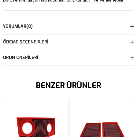
BMC rejenerasyon kiti kullanılarak yıkanabilir ve yenilenebilir.
YORUMLAR
(0)
ÖDEME SEÇENEKLERI
ÜRÜN ÖNERILERI
BENZER ÜRÜNLER