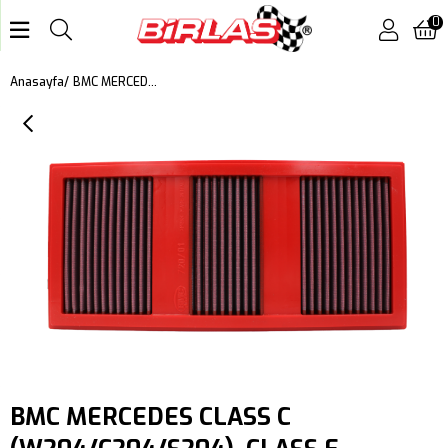
0
BMC MERCEDES CLASS C (W204/C204/S204), CLASS E (A207/C207), CLASS M (W166), CLASS R (W251), CLASS S (W221), CLS (C218), GLK (X204), SL (R231), SLK (R172) KUTU İÇİ PERFORMANS HAVA FİLTRESİ FB720/01
Anasayfa
BMC MERCEDES CLASS C