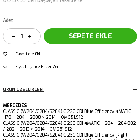
₺2.437,50
'den başlayan taksitlerle
Adet
Favorilere Ekle
Fiyat Düşünce Haber Ver
ÜRÜN ÖZELLIKLERI
MERCEDES
CLASS C (W204/C204/S204) C 220 CDI Blue Efficiency 4MATIC
170 204 2008 > 2014 OM651.912
CLASS C (W204/C204/S204) C 250 CDI 4MATIC 204 204.082
/ 282 2010 > 2014 OM651.912
CLASS C (W204/C204/S204) C 250 CDI Blue Efficiency [Right