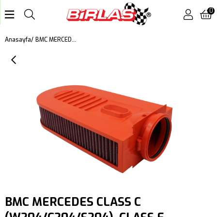
0
BMC MERCEDES CLASS C (W204/C204/S204), CLASS E (A207/C207), CLASS M (W166), CLS (C218), GLK (X204), SLK (R172) KUTU İÇİ PERFORMANS HAVA FİLTRESİ FB936/04
Anasayfa
BMC MERCEDES CLASS C