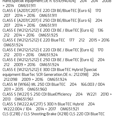
Hand,special equipment,OE n. 6510940104] 204 204 2008
> 2014 OM651.911
CLASS E (A207/C207) E 220 CDI BE/BlueTEC [Euro 6] 170
207 2014 > 2016 OM651.911
CLASS E (A207/C207) E 250 CDI BE/BlueTEC [Euro 6] 204
207 2014 > 2016 OM651.911
CLASS E (W212/S212) E 200 CDI BE / BlueTEC [Euro 6] 136
212 2014 > 2016 OM651.925
CLASS E (W212/S212) E 220 BlueTEC 177 212 2015 > 2016
OM651.924
CLASS E (W212/S212) E 220 CDI BE / BlueTEC [Euro 6] 170
212 2013 > 2016 OM651.924
CLASS E (W212/S212) E 250 CDI BE / BlueTEC [Euro 6] 204
212 2009 > 2016 OM651.924
CLASS E (W212/S212) E 300 CDI BlueTEC Hybrid [Special
equipment BlueTec SCR Generation,OE n.: 212.098] 204
212.098 2009 > 2016 OM651.924
CLASS M (W166) ML 250 CDI BlueTEC 204 166.003 / 004
2011 > 2015 OM651.960
CLASS S (W221) S 250 CDI BlueEfficiency 204 W221 2010 >
2013 OM651.961
CLASS S (W222,A/C217) S 300 h BlueTEC Hybrid 204
W222.004 / 104 2014 > 2017 OM651.921
CLS (C218) / CLS Shooting Brake (X218) CLS 220 CDI BlueTEC