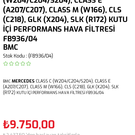
(W204/C204/S204), CLASS E
(A207/C207), CLASS M (W166), CLS
(C218), GLK (X204), SLK (R172) KUTU
İÇİ PERFORMANS HAVA FİLTRESİ
FB936/04
BMC
Stok Kodu
(FB936/04)
MERCEDES
CLASS C (W204/C204/S204),
CLASS E
BMC
(A207/C207),
CLASS M (W166),
CLS (C218),
GLK (X204),
SLK
(R172)
KUTU İÇİ PERFORMANS HAVA FİLTRESİ FB936/04
₺9.750,00