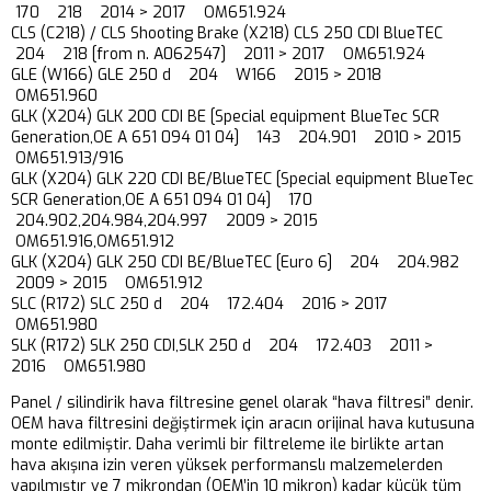
170 218 2014 > 2017 OM651.924
CLS (C218) / CLS Shooting Brake (X218) CLS 250 CDI BlueTEC
204 218 [from n. A062547] 2011 > 2017 OM651.924
GLE (W166) GLE 250 d 204 W166 2015 > 2018
OM651.960
GLK (X204) GLK 200 CDI BE [Special equipment BlueTec SCR
Generation,OE A 651 094 01 04] 143 204.901 2010 > 2015
OM651.913/916
GLK (X204) GLK 220 CDI BE/BlueTEC [Special equipment BlueTec
SCR Generation,OE A 651 094 01 04] 170
204.902,204.984,204.997 2009 > 2015
OM651.916,OM651.912
GLK (X204) GLK 250 CDI BE/BlueTEC [Euro 6] 204 204.982
2009 > 2015 OM651.912
SLC (R172) SLC 250 d 204 172.404 2016 > 2017
OM651.980
SLK (R172) SLK 250 CDI,SLK 250 d 204 172.403 2011 >
2016 OM651.980
Panel / silindirik hava filtresine genel olarak “hava filtresi” denir.
OEM hava filtresini değiştirmek için aracın orijinal hava kutusuna
monte edilmiştir. Daha verimli bir filtreleme ile birlikte artan
hava akışına izin veren yüksek performanslı malzemelerden
yapılmıştır ve 7 mikrondan (OEM’in 10 mikron) kadar küçük tüm