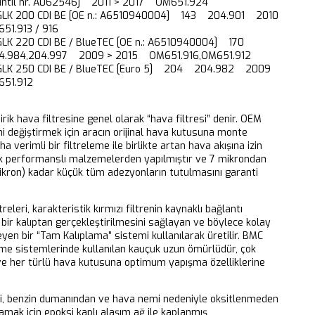
ntil nr. A062546] 2011 > 2017 OM651.924
GLK 200 CDI BE [OE n.: A6510940004] 143 204.901 2010
1.913 / 916
GLK 220 CDI BE / BlueTEC [OE n.: A6510940004] 170
4.984,204.997 2009 > 2015 OM651.916,OM651.912
 GLK 250 CDI BE / BlueTEC [Euro 5] 204 204.982 2009
51.912
dirik hava filtresine genel olarak “hava filtresi” denir. OEM
ni değiştirmek için aracın orijinal hava kutusuna monte
aha verimli bir filtreleme ile birlikte artan hava akışına izin
k performanslı malzemelerden yapılmıştır ve 7 mikrondan
ikron) kadar küçük tüm adezyonların tutulmasını garanti
releri, karakteristik kırmızı filtrenin kaynaklı bağlantı
bir kalıptan gerçekleştirilmesini sağlayan ve böylece kolay
eyen bir “Tam Kalıplama” sistemi kullanılarak üretilir. BMC
eme sistemlerinde kullanılan kauçuk uzun ömürlüdür, çok
 ve her türlü hava kutusuna optimum yapışma özelliklerine
ri, benzin dumanından ve hava nemi nedeniyle oksitlenmeden
mak için epoksi kaplı alaşım ağ ile kaplanmış,