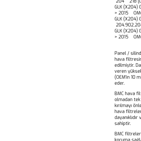
204 218 [u
GLK (X204) 
> 2015 OM65
GLK (X204) 
204.902,20
GLK (X204)
> 2015 OM6
Panel / silin
hava filtresi
edilmiştir. D
veren yükse
(OEM’in 10 m
eder.
BMC hava filt
olmadan tek 
kırılmayı önl
hava filtrel
dayanıklıdır
sahiptir.
BMC filtrele
koruma sağla