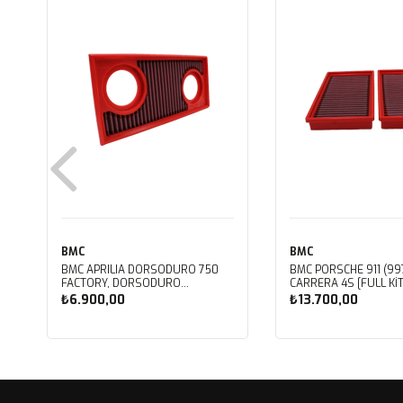
BMC
BMC
BMC APRILIA DORSODURO 750
BMC PORSCHE 911 (997
FACTORY, DORSODURO
CARRERA 4S [FULL KIT
900, SHIVER 750 GT, SHIVER
PERFORMANS HAVA Fİ
₺6.900,00
₺13.700,00
750 KUTU İÇİ PERFORMANS HAVA
FB468/20
FİLTRESİ FM617/20
Sepete Ekle
Sepete Ekle