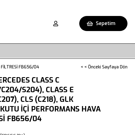
Sepetim
 FİLTRESİ FB656/04
< < Önceki Sayfaya Dön
ERCEDES CLASS C
C204/S204), CLASS E
207), CLS (C218), GLK
 KUTU İÇİ PERFORMANS HAVA
Sİ FB656/04