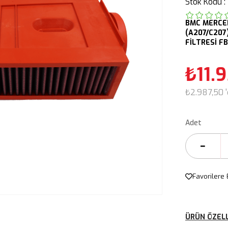
Stok Kodu
BMC
MERCE
(A207/C207
FİLTRESİ F
₺11.
₺2.987,50
Adet
Favorilere 
ÜRÜN ÖZELL