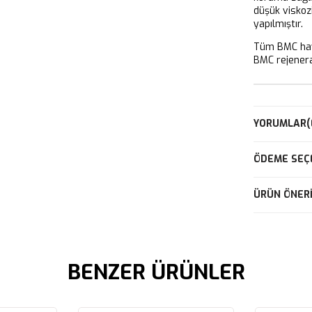
düşük viskoz
yapılmıştır.
Tüm BMC hava
BMC rejeneras
YORUMLAR
(
ÖDEME SEÇ
ÜRÜN ÖNERI
BENZER ÜRÜNLER