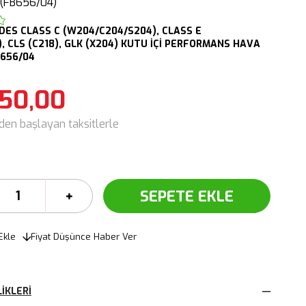
(FB656/04)
DES
CLASS C (W204/C204/S204),
CLASS E
),
CLS (C218),
GLK (X204)
KUTU İÇİ PERFORMANS HAVA
B656/04
950,00
'den başlayan taksitlerle
Ekle
Fiyat Düşünce Haber Ver
IKLERI