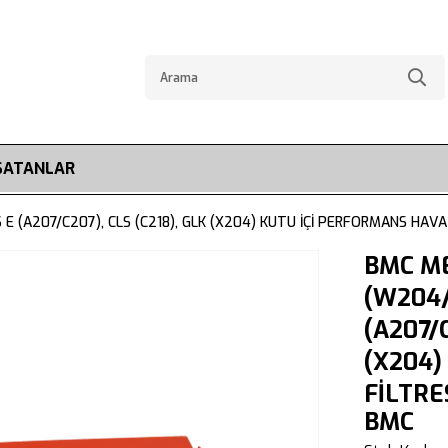
SATANLAR
 (A207/C207), CLS (C218), GLK (X204) KUTU İÇİ PERFORMANS HAVA
BMC M
(W204/
(A207/C
(X204)
FİLTRE
BMC