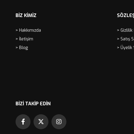
BİZ KİMİZ
SÖZLE
> Hakkımızda
> Gizlilik
> İletişim
> Satış 
> Blog
> Üyelik
BIZI TAKIP EDIN