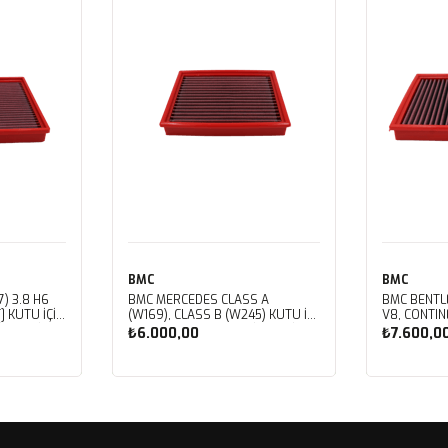
BMC
BMC
) 3.8 H6
BMC MERCEDES CLASS A
BMC BENTL
] KUTU İÇİ
(W169), CLASS B (W245) KUTU İÇİ
V8, CONTIN
LTRESİ
PERFORMANS HAVA FİLTRESİ
V8, CORNIC
₺6.000,00
₺7.600,0
FB459/01
V8, MULSAN
ROYCE CORN
SPIRIT, VO
Sepete Ekle
Sep
İÇİ PERFOR
FB430/01