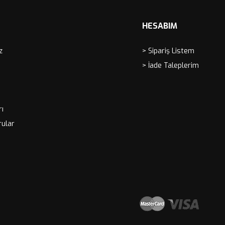
HESABIM
z
> Sipariş Listem
> İade Taleplerim
rı
rular