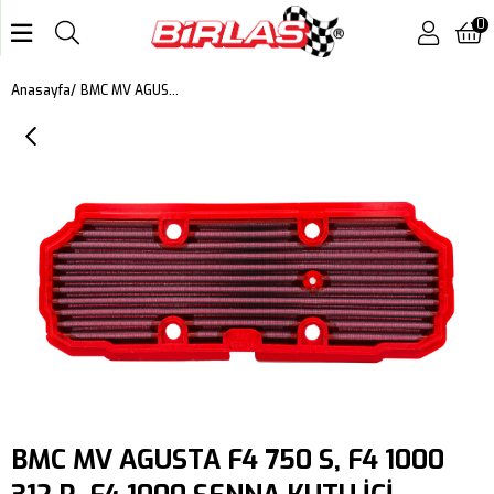
0
BMC MV AGUSTA F4 750 S, F4 1000 312 R, F4 1000 SENNA KUTU İÇİ PERFORMANS HAVA FİLTRELERİ FM394/19
Anasayfa
BMC MV AGUSTA F4 750 S, F4 1000