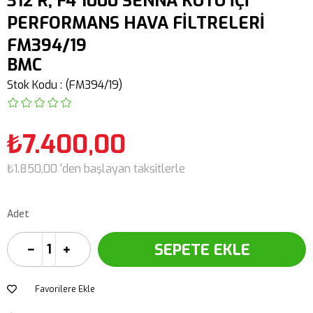
312 R, F4 1000 SENNA KUTU İÇİ
PERFORMANS HAVA FİLTRELERİ
FM394/19
BMC
Stok Kodu
(FM394/19)
₺7.400,00
₺1.850,00
'den başlayan taksitlerle
Adet
Favorilere Ekle