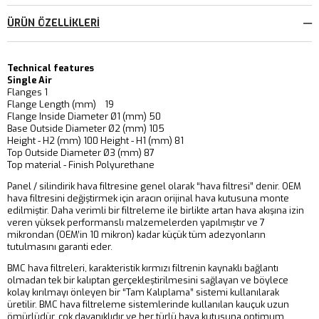
ÜRÜN ÖZELLIKLERI
Technical features
Single Air
Flanges 1
Flange Length (mm) 19
Flange Inside Diameter Ø1 (mm) 50
Base Outside Diameter Ø2 (mm) 105
Height - H2 (mm) 100 Height - H1 (mm) 81
Top Outside Diameter Ø3 (mm) 87
Top material - Finish Polyurethane
Panel / silindirik hava filtresine genel olarak “hava filtresi” denir. OEM
hava filtresini değiştirmek için aracın orijinal hava kutusuna monte
edilmiştir. Daha verimli bir filtreleme ile birlikte artan hava akışına izin
veren yüksek performanslı malzemelerden yapılmıştır ve 7
mikrondan (OEM’in 10 mikron) kadar küçük tüm adezyonların
tutulmasını garanti eder.
BMC hava filtreleri, karakteristik kırmızı filtrenin kaynaklı bağlantı
olmadan tek bir kalıptan gerçekleştirilmesini sağlayan ve böylece
kolay kırılmayı önleyen bir “Tam Kalıplama” sistemi kullanılarak
üretilir. BMC hava filtreleme sistemlerinde kullanılan kauçuk uzun
ömürlüdür, çok dayanıklıdır ve her türlü hava kutusuna optimum