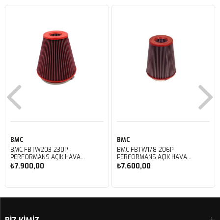
BMC
BMC
BMC FBTW203-230P
BMC FBTW178-206P
PERFORMANS AÇIK HAVA
PERFORMANS AÇIK HAVA
FİLTRESİ
FİLTRESİ
₺7.900,00
₺7.600,00
Sepete Ekle
Sepete Ekle