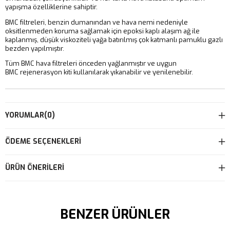
yapışma özelliklerine sahiptir.
BMC filtreleri, benzin dumanından ve hava nemi nedeniyle
oksitlenmeden koruma sağlamak için epoksi kaplı alaşım ağ ile
kaplanmış, düşük viskoziteli yağa batırılmış çok katmanlı pamuklu gazlı
bezden yapılmıştır.
Tüm BMC hava filtreleri önceden yağlanmıştır ve uygun
BMC rejenerasyon kiti kullanılarak yıkanabilir ve yenilenebilir.
YORUMLAR
(0)
ÖDEME SEÇENEKLERI
ÜRÜN ÖNERILERI
BENZER ÜRÜNLER