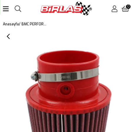
0
BMC PERFORMANS AÇIK HAVA FİLTRESİ FBTW90-130PWH
Anasayfa