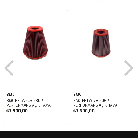
BMC
BMC
BMC FBTW203-230P
BMC FBTW178-206P
PERFORMANS AÇIK HAVA
PERFORMANS AÇIK HAVA
FİLTRESİ
FİLTRESİ
₺7.900,00
₺7.600,00
Sepete Ekle
Sepete Ekle