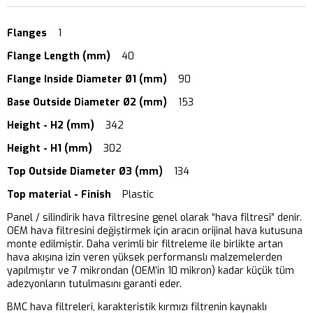
Flanges
1
Flange Length (mm)
40
Flange Inside Diameter Ø1 (mm)
90
Base Outside Diameter Ø2 (mm)
153
Height - H2 (mm)
342
Height - H1 (mm)
302
Top Outside Diameter Ø3 (mm)
134
Top material - Finish
Plastic
Panel / silindirik hava filtresine genel olarak “hava filtresi” denir.
OEM hava filtresini değiştirmek için aracın orijinal hava kutusuna
monte edilmiştir. Daha verimli bir filtreleme ile birlikte artan
hava akışına izin veren yüksek performanslı malzemelerden
yapılmıştır ve 7 mikrondan (OEM’in 10 mikron) kadar küçük tüm
adezyonların tutulmasını garanti eder.
BMC hava filtreleri, karakteristik kırmızı filtrenin kaynaklı