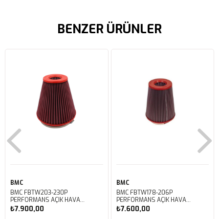
BENZER ÜRÜNLER
BMC
BMC
BMC FBTW203-230P
BMC FBTW178-206P
PERFORMANS AÇIK HAVA
PERFORMANS AÇIK HAVA
FİLTRESİ
FİLTRESİ
₺7.900,00
₺7.600,00