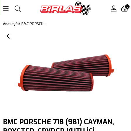
0
BMC PORSCHE 718 (981) CAYMAN, BOXSTER, SPYDER KUTU İÇİ PERFORMANS HAVA FİLTRESİ FB750/04
Anasayfa
BMC PORSCHE 718 (981) CAYMAN,