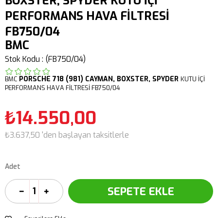
BOXSTER, SPYDER KUTU İÇİ
PERFORMANS HAVA FİLTRESİ
FB750/04
BMC
Stok Kodu
(FB750/04)
PORSCHE
718 (981) CAYMAN, BOXSTER, SPYDER
BMC
KUTU İÇİ
PERFORMANS HAVA FİLTRESİ FB750/04
₺14.550,00
₺3.637,50
'den başlayan taksitlerle
Adet