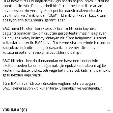
OEM hava filtresini değiştirmek için aracın orijinal hava kutusuna
monte edilmiştir. Daha verimli bir filtreleme ile birlikte artan
hava akışına izin veren yüksek performanslı malzemelerden
yapılmıştır ve 7 mikrondan (OEM’in 10 mikron) kadar küçük tüm
adezyonların tutulmasını garanti eder.
BMC hava filtreleri, karakteristik kırmızı filtrenin kaynaklı
bağlantı olmadan tek bir kalıptan gerçekleştirilmesini sağlayan
ve böylece kolay kırılmayı önleyen bir “Tam Kalıplama” sistemi
kullanılarak üretilir. BMC hava filtreleme sistemlerinde kullanılan
kauçuk uzun ömürlüdür, çok dayanıklıdır ve her türlü hava
kutusuna optimum yapışma özelliklerine sahiptir.
BMC filtreleri, benzin dumanından ve hava nemi nedeniyle
oksitlenmeden koruma sağlamak için epoksi kaplı alaşım ağ ile
kaplanmış, düşük viskoziteli yağa batırılmış çok katmanlı pamuklu
gazlı bezden yapılmıştır.
Tüm BMC hava filtreleri önceden yağlanmıştır ve uygun
BMC rejenerasyon kiti kullanılarak yıkanabilir ve yenilenebilir.
YORUMLAR
(0)