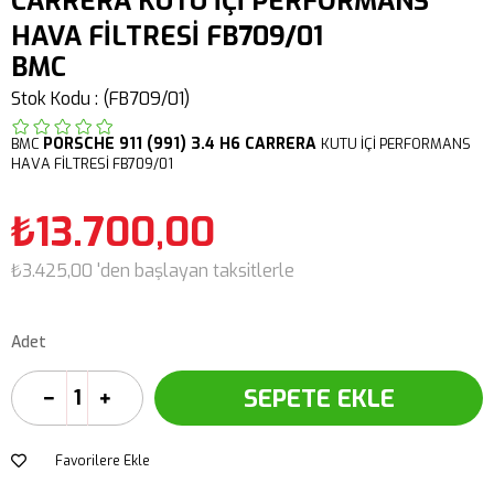
CARRERA KUTU İÇİ PERFORMANS
HAVA FİLTRESİ FB709/01
BMC
Stok Kodu
(FB709/01)
PORSCHE
911 (991) 3.4 H6 CARRERA
BMC
KUTU İÇİ PERFORMANS
HAVA FİLTRESİ FB709/01
₺13.700,00
₺3.425,00
'den başlayan taksitlerle
Adet
Favorilere Ekle