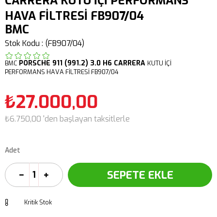
CARRERA KUTU İÇİ PERFORMANS
HAVA FİLTRESİ FB907/04
BMC
Stok Kodu
(FB907/04)
PORSCHE
911 (991.2) 3.0 H6 CARRERA
BMC
KUTU İÇİ
PERFORMANS HAVA FİLTRESİ FB907/04
₺27.000,00
₺6.750,00
'den başlayan taksitlerle
Adet
Kritik Stok