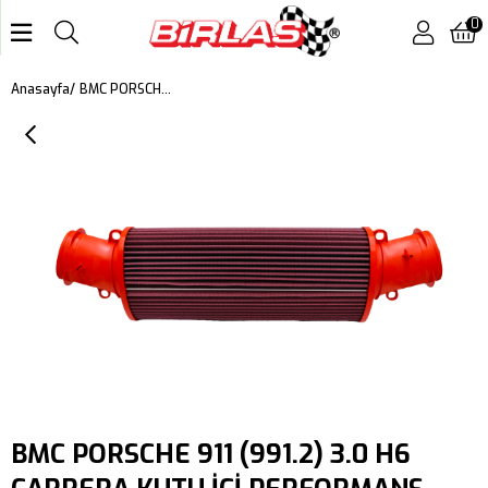
0
BMC PORSCHE 911 (991.2) 3.0 H6 CARRERA KUTU İÇİ PERFORMANS HAVA FİLTRESİ FB907/04
Anasayfa
BMC PORSCHE 911 (991.2) 3.0 H6