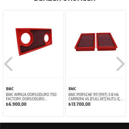
BMC
BMC
BMC APRILIA DORSODURO 750
BMC PORSCHE 911 (997) 3.8 H6
FACTORY, DORSODURO
CARRERA 4S [FULL KIT] KUTU İÇİ
900, SHIVER 750 GT, SHIVER
PERFORMANS HAVA FİLTRESİ
₺6.900,00
₺13.700,00
750 KUTU İÇİ PERFORMANS
FB468/20
HAVA FİLTRESİ FM617/20
Sepete Ekle
Sepete Ekle