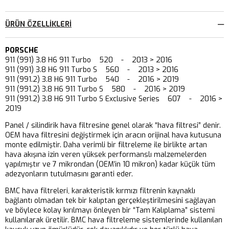
ÜRÜN ÖZELLIKLERI
PORSCHE
911 (991) 3.8 H6 911 Turbo 520 - 2013 > 2016
911 (991) 3.8 H6 911 Turbo S 560 - 2013 > 2016
911 (991.2) 3.8 H6 911 Turbo 540 - 2016 > 2019
911 (991.2) 3.8 H6 911 Turbo S 580 - 2016 > 2019
911 (991.2) 3.8 H6 911 Turbo S Exclusive Series 607 - 2016 >
2019
Panel / silindirik hava filtresine genel olarak “hava filtresi” denir.
OEM hava filtresini değiştirmek için aracın orijinal hava kutusuna
monte edilmiştir. Daha verimli bir filtreleme ile birlikte artan
hava akışına izin veren yüksek performanslı malzemelerden
yapılmıştır ve 7 mikrondan (OEM’in 10 mikron) kadar küçük tüm
adezyonların tutulmasını garanti eder.
BMC hava filtreleri, karakteristik kırmızı filtrenin kaynaklı
bağlantı olmadan tek bir kalıptan gerçekleştirilmesini sağlayan
ve böylece kolay kırılmayı önleyen bir “Tam Kalıplama” sistemi
kullanılarak üretilir. BMC hava filtreleme sistemlerinde kullanılan