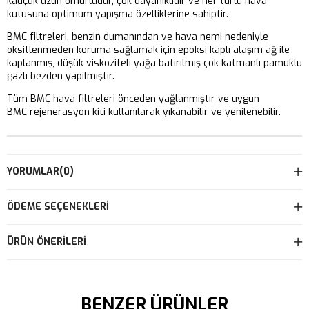
kauçuk uzun ömürlüdür, çok dayanıklıdır ve her türlü hava
kutusuna optimum yapışma özelliklerine sahiptir.
BMC filtreleri, benzin dumanından ve hava nemi nedeniyle
oksitlenmeden koruma sağlamak için epoksi kaplı alaşım ağ ile
kaplanmış, düşük viskoziteli yağa batırılmış çok katmanlı pamuklu
gazlı bezden yapılmıştır.
Tüm BMC hava filtreleri önceden yağlanmıştır ve uygun
BMC rejenerasyon kiti kullanılarak yıkanabilir ve yenilenebilir.
YORUMLAR
(0)
ÖDEME SEÇENEKLERI
ÜRÜN ÖNERILERI
BENZER ÜRÜNLER