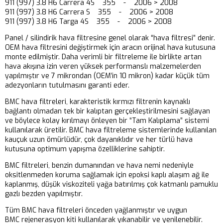
911 (997) 3.8 H6 Carrera 4S 355 - 2006 > 2008
911 (997) 3.8 H6 Carrera S 355 - 2006 > 2008
911 (997) 3.8 H6 Targa 4S 355 - 2006 > 2008
Panel / silindirik hava filtresine genel olarak “hava filtresi” denir.
OEM hava filtresini değiştirmek için aracın orijinal hava kutusuna
monte edilmiştir. Daha verimli bir filtreleme ile birlikte artan
hava akışına izin veren yüksek performanslı malzemelerden
yapılmıştır ve 7 mikrondan (OEM’in 10 mikron) kadar küçük tüm
adezyonların tutulmasını garanti eder.
BMC hava filtreleri, karakteristik kırmızı filtrenin kaynaklı
bağlantı olmadan tek bir kalıptan gerçekleştirilmesini sağlayan
ve böylece kolay kırılmayı önleyen bir “Tam Kalıplama” sistemi
kullanılarak üretilir. BMC hava filtreleme sistemlerinde kullanılan
kauçuk uzun ömürlüdür, çok dayanıklıdır ve her türlü hava
kutusuna optimum yapışma özelliklerine sahiptir.
BMC filtreleri, benzin dumanından ve hava nemi nedeniyle
oksitlenmeden koruma sağlamak için epoksi kaplı alaşım ağ ile
kaplanmış, düşük viskoziteli yağa batırılmış çok katmanlı pamuklu
gazlı bezden yapılmıştır.
Tüm BMC hava filtreleri önceden yağlanmıştır ve uygun
BMC rejenerasyon kiti kullanılarak yıkanabilir ve yenilenebilir.