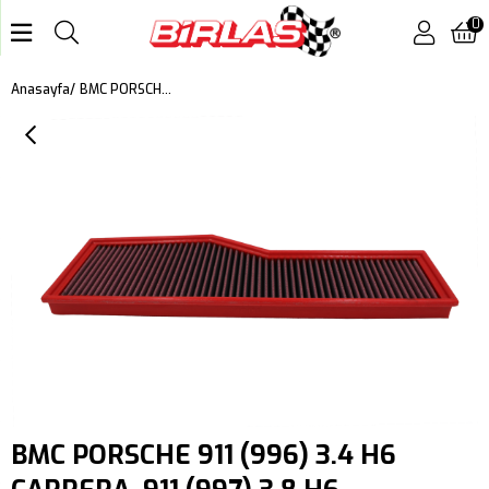
0
BMC PORSCHE 911 (996) 3.4 H6 CARRERA, 911 (997) 3.8 H6 TARGA KUTU İÇİ PERFORMANS HAVA FİLTRESİ FB156/01
Anasayfa
BMC PORSCHE 911 (996) 3.4 H6