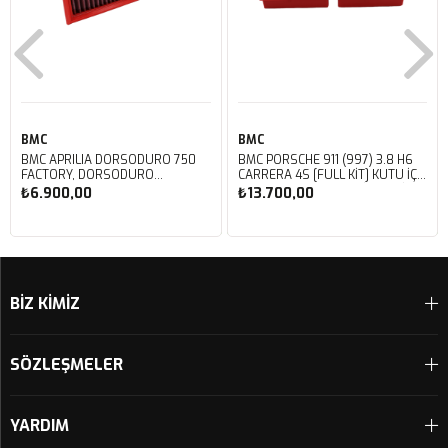
BMC
BMC
BMC APRILIA DORSODURO 750
BMC PORSCHE 911 (997) 3.8 H6
FACTORY, DORSODURO
CARRERA 4S [FULL KIT] KUTU İÇİ
900, SHIVER 750 GT, SHIVER
PERFORMANS HAVA FİLTRESİ
₺6.900,00
₺13.700,00
750 KUTU İÇİ PERFORMANS
FB468/20
HAVA FİLTRESİ FM617/20
Sepete Ekle
Sepete Ekle
BİZ KİMİZ
SÖZLEŞMELER
YARDIM