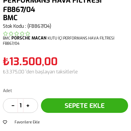
PERFORMANS HAVA FİLTRESİ
FB867/04
BMC
Stok Kodu
(FB867/04)
PORSCHE
MACAN
BMC
KUTU İÇİ PERFORMANS HAVA FİLTRESİ
FB867/04
₺13.500,00
₺3.375,00
'den başlayan taksitlerle
Adet
Favorilere Ekle