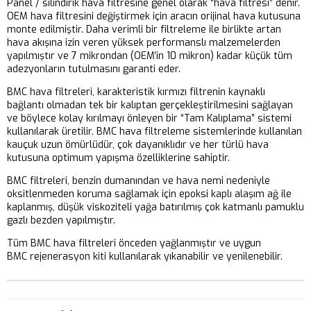
Panel / silindirik hava filtresine genel olarak “hava filtresi” denir.
OEM hava filtresini değiştirmek için aracın orijinal hava kutusuna
monte edilmiştir. Daha verimli bir filtreleme ile birlikte artan
hava akışına izin veren yüksek performanslı malzemelerden
yapılmıştır ve 7 mikrondan (OEM’in 10 mikron) kadar küçük tüm
adezyonların tutulmasını garanti eder.
BMC hava filtreleri, karakteristik kırmızı filtrenin kaynaklı
bağlantı olmadan tek bir kalıptan gerçekleştirilmesini sağlayan
ve böylece kolay kırılmayı önleyen bir “Tam Kalıplama” sistemi
kullanılarak üretilir. BMC hava filtreleme sistemlerinde kullanılan
kauçuk uzun ömürlüdür, çok dayanıklıdır ve her türlü hava
kutusuna optimum yapışma özelliklerine sahiptir.
BMC filtreleri, benzin dumanından ve hava nemi nedeniyle
oksitlenmeden koruma sağlamak için epoksi kaplı alaşım ağ ile
kaplanmış, düşük viskoziteli yağa batırılmış çok katmanlı pamuklu
gazlı bezden yapılmıştır.
Tüm BMC hava filtreleri önceden yağlanmıştır ve uygun
BMC rejenerasyon kiti kullanılarak yıkanabilir ve yenilenebilir.