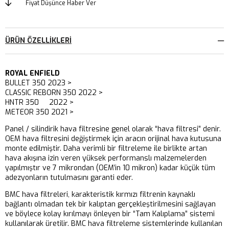
Fiyat Düşünce Haber Ver
ÜRÜN ÖZELLIKLERI
ROYAL ENFIELD
BULLET 350 2023 >
CLASSIC REBORN 350 2022 >
HNTR 350 2022 >
METEOR 350 2021 >
Panel / silindirik hava filtresine genel olarak “hava filtresi” denir.
OEM hava filtresini değiştirmek için aracın orijinal hava kutusuna
monte edilmiştir. Daha verimli bir filtreleme ile birlikte artan
hava akışına izin veren yüksek performanslı malzemelerden
yapılmıştır ve 7 mikrondan (OEM’in 10 mikron) kadar küçük tüm
adezyonların tutulmasını garanti eder.
BMC hava filtreleri, karakteristik kırmızı filtrenin kaynaklı
bağlantı olmadan tek bir kalıptan gerçekleştirilmesini sağlayan
ve böylece kolay kırılmayı önleyen bir “Tam Kalıplama” sistemi
kullanılarak üretilir. BMC hava filtreleme sistemlerinde kullanılan