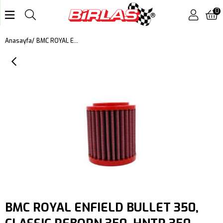
0
BMC ROYAL ENFIELD BULLET 350, CLASSIC REBORN 350, HNTR 350, METEOR 350 KUTU İÇİ PERFORMANS HAVA FİLTRESİ FM01138
Anasayfa
BMC ROYAL ENFIELD BULLET 350,