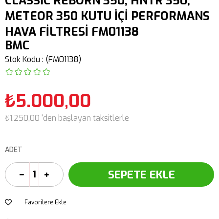
CLASSIC REBORN 350, HNTR 350,
METEOR 350 KUTU İÇİ PERFORMANS
HAVA FİLTRESİ FM01138
BMC
Stok Kodu
(FM01138)
₺5.000,00
₺1.250,00
'den başlayan taksitlerle
ADET
Favorilere Ekle