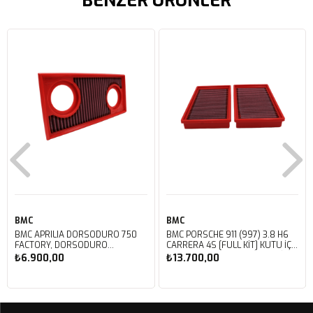
BENZER ÜRÜNLER
BMC
BMC
BMC APRILIA DORSODURO 750
BMC PORSCHE 911 (997) 3.8 H6
FACTORY, DORSODURO
CARRERA 4S [FULL KIT] KUTU İÇİ
900, SHIVER 750 GT, SHIVER
PERFORMANS HAVA FİLTRESİ
₺6.900,00
₺13.700,00
750 KUTU İÇİ PERFORMANS
FB468/20
HAVA FİLTRESİ FM617/20
Sepete Ekle
Sepete Ekle