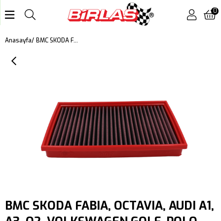
0
BMC SKODA FABIA, OCTAVIA, AUDI A1, A3, Q2, VOLKSWAGEN GOLF, POLO, TIGUAN, SEAT IBIZA V, LEON, CUPRA FORMENTOR KUTU İÇİ PERFORMANS HAVA FİLTRESİ FB01027
Anasayfa
BMC SKODA FABIA, OCTAVIA, AUDI A1,