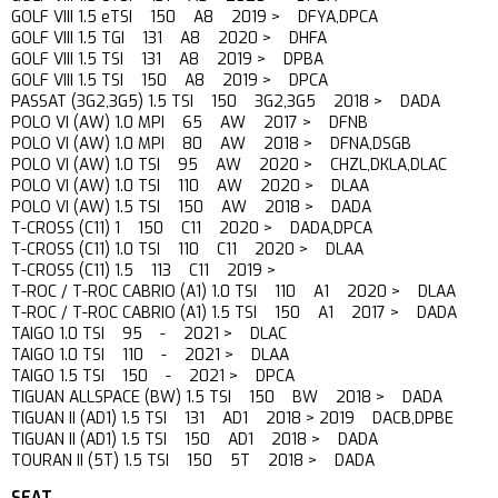
GOLF VIII 1.5 eTSI 150 A8 2019 > DFYA,DPCA
GOLF VIII 1.5 TGI 131 A8 2020 > DHFA
GOLF VIII 1.5 TSI 131 A8 2019 > DPBA
GOLF VIII 1.5 TSI 150 A8 2019 > DPCA
PASSAT (3G2,3G5) 1.5 TSI 150 3G2,3G5 2018 > DADA
POLO VI (AW) 1.0 MPI 65 AW 2017 > DFNB
POLO VI (AW) 1.0 MPI 80 AW 2018 > DFNA,DSGB
POLO VI (AW) 1.0 TSI 95 AW 2020 > CHZL,DKLA,DLAC
POLO VI (AW) 1.0 TSI 110 AW 2020 > DLAA
POLO VI (AW) 1.5 TSI 150 AW 2018 > DADA
T-CROSS (C11) 1 150 C11 2020 > DADA,DPCA
T-CROSS (C11) 1.0 TSI 110 C11 2020 > DLAA
T-CROSS (C11) 1.5 113 C11 2019 >
T-ROC / T-ROC CABRIO (A1) 1.0 TSI 110 A1 2020 > DLAA
T-ROC / T-ROC CABRIO (A1) 1.5 TSI 150 A1 2017 > DADA
TAIGO 1.0 TSI 95 - 2021 > DLAC
TAIGO 1.0 TSI 110 - 2021 > DLAA
TAIGO 1.5 TSI 150 - 2021 > DPCA
TIGUAN ALLSPACE (BW) 1.5 TSI 150 BW 2018 > DADA
TIGUAN II (AD1) 1.5 TSI 131 AD1 2018 > 2019 DACB,DPBE
TIGUAN II (AD1) 1.5 TSI 150 AD1 2018 > DADA
TOURAN II (5T) 1.5 TSI 150 5T 2018 > DADA
SEAT