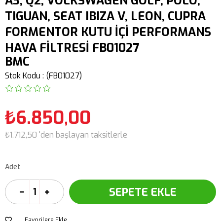
A3, Q2, VOLKSWAGEN GOLF, POLO,
TIGUAN, SEAT IBIZA V, LEON, CUPRA
FORMENTOR KUTU İÇİ PERFORMANS
HAVA FİLTRESİ FB01027
BMC
Stok Kodu
(FB01027)
₺6.850,00
₺1.712,50
'den başlayan taksitlerle
Adet
Favorilere Ekle