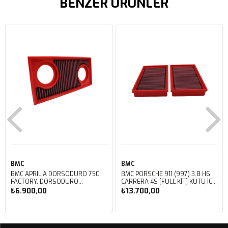
BENZER ÜRÜNLER
BMC
BMC
BMC APRILIA DORSODURO 750
BMC PORSCHE 911 (997) 3.8 H6
FACTORY, DORSODURO
CARRERA 4S [FULL KIT] KUTU İÇİ
900, SHIVER 750 GT, SHIVER
PERFORMANS HAVA FİLTRESİ
₺6.900,00
₺13.700,00
750 KUTU İÇİ PERFORMANS
FB468/20
HAVA FİLTRESİ FM617/20
Sepete Ekle
Sepete Ekle