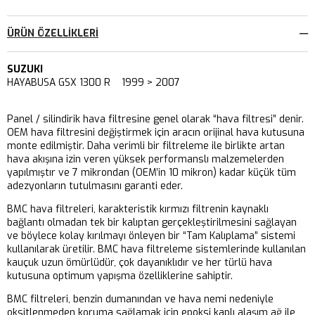
ÜRÜN ÖZELLIKLERI
SUZUKI
HAYABUSA GSX 1300 R 1999 > 2007
Panel / silindirik hava filtresine genel olarak “hava filtresi” denir.
OEM hava filtresini değiştirmek için aracın orijinal hava kutusuna
monte edilmiştir. Daha verimli bir filtreleme ile birlikte artan
hava akışına izin veren yüksek performanslı malzemelerden
yapılmıştır ve 7 mikrondan (OEM’in 10 mikron) kadar küçük tüm
adezyonların tutulmasını garanti eder.
BMC hava filtreleri, karakteristik kırmızı filtrenin kaynaklı
bağlantı olmadan tek bir kalıptan gerçekleştirilmesini sağlayan
ve böylece kolay kırılmayı önleyen bir “Tam Kalıplama” sistemi
kullanılarak üretilir. BMC hava filtreleme sistemlerinde kullanılan
kauçuk uzun ömürlüdür, çok dayanıklıdır ve her türlü hava
kutusuna optimum yapışma özelliklerine sahiptir.
BMC filtreleri, benzin dumanından ve hava nemi nedeniyle
oksitlenmeden koruma sağlamak için epoksi kaplı alaşım ağ ile