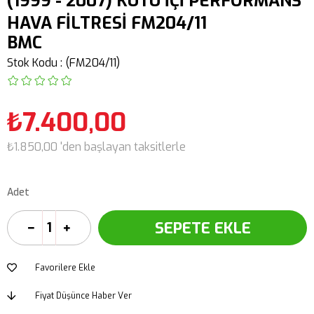
(1999 - 2007) KUTU İÇİ PERFORMANS
HAVA FİLTRESİ FM204/11
BMC
Stok Kodu
(FM204/11)
₺7.400,00
₺1.850,00
'den başlayan taksitlerle
Adet
Favorilere Ekle
Fiyat Düşünce Haber Ver