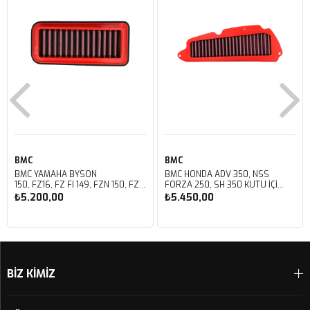
BMC
BMC
BMC YAMAHA BYSON
BMC HONDA ADV 350, NSS
150, FZ16, FZ FI 149, FZN 150, FZS
FORZA 250, SH 350 KUTU İÇİ
FI V3 KUTU İÇİ PERFORMANS
PERFORMANS HAVA FİLTRESİ
₺5.200,00
₺5.450,00
HAVA FİLTRESİ FM01147
FM01142
Sepete Ekle
Sepete Ekle
BİZ KİMİZ