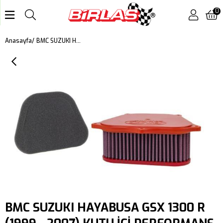
0
BMC SUZUKI HAYABUSA GSX 1300 R (1999 - 2007) KUTU İÇİ PERFORMANS HAVA FİLTRESİ FM204/11
Anasayfa
BMC SUZUKI HAYABUSA GSX 1300 R