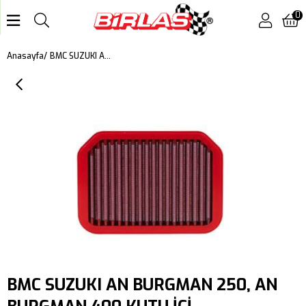
0
BMC SUZUKI AN BURGMAN 250, AN BURGMAN 400 KUTU İÇİ PERFORMANS HAVA FİLTRESİ FM255/19
Anasayfa
BMC SUZUKI AN BURGMAN 250, AN