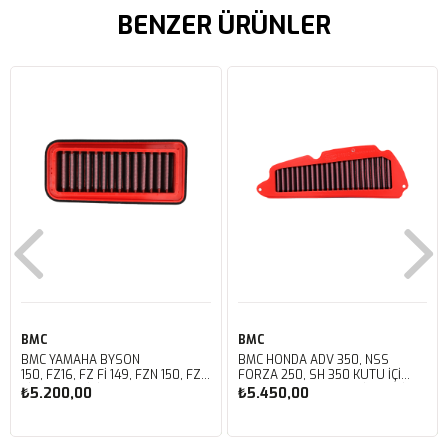
BENZER ÜRÜNLER
BMC
BMC
BMC YAMAHA BYSON
BMC HONDA ADV 350, NSS
150, FZ16, FZ FI 149, FZN 150, FZS
FORZA 250, SH 350 KUTU İÇİ
FI V3 KUTU İÇİ PERFORMANS
PERFORMANS HAVA FİLTRESİ
₺5.200,00
₺5.450,00
HAVA FİLTRESİ FM01147
FM01142