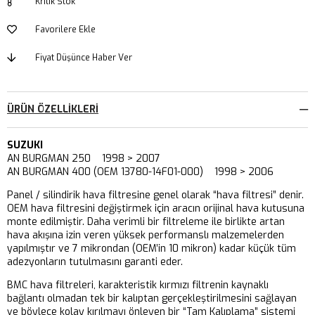
Kritik Stok
Favorilere Ekle
Fiyat Düşünce Haber Ver
ÜRÜN ÖZELLIKLERI
SUZUKI
AN BURGMAN 250 1998 > 2007
AN BURGMAN 400 (OEM 13780-14F01-000) 1998 > 2006
Panel / silindirik hava filtresine genel olarak “hava filtresi” denir.
OEM hava filtresini değiştirmek için aracın orijinal hava kutusuna
monte edilmiştir. Daha verimli bir filtreleme ile birlikte artan
hava akışına izin veren yüksek performanslı malzemelerden
yapılmıştır ve 7 mikrondan (OEM’in 10 mikron) kadar küçük tüm
adezyonların tutulmasını garanti eder.
BMC hava filtreleri, karakteristik kırmızı filtrenin kaynaklı
bağlantı olmadan tek bir kalıptan gerçekleştirilmesini sağlayan
ve böylece kolay kırılmayı önleyen bir “Tam Kalıplama” sistemi