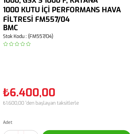
1000, GSX S 1000 F, KATANA
1000 KUTU İÇİ PERFORMANS HAVA
FİLTRESİ FM557/04
BMC
Stok Kodu
(FM557/04)
₺6.400,00
₺1.600,00
'den başlayan taksitlerle
Adet