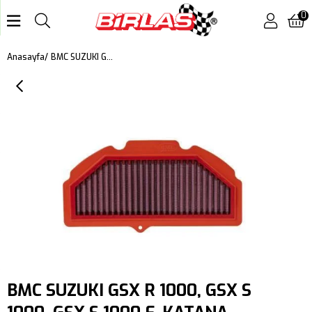
0
BMC SUZUKI GSX R 1000, GSX S 1000, GSX S 1000 F, KATANA 1000 KUTU İÇİ PERFORMANS HAVA FİLTRESİ FM557/04
Anasayfa
BMC SUZUKI GSX R 1000, GSX S