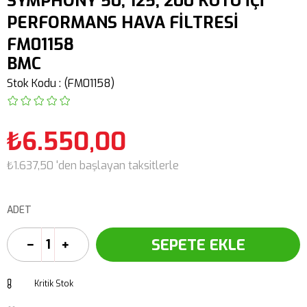
SYMPHONY 50, 125, 200 KUTU İÇİ
PERFORMANS HAVA FİLTRESİ
FM01158
BMC
Stok Kodu
(FM01158)
₺6.550,00
₺1.637,50
'den başlayan taksitlerle
ADET
Kritik Stok