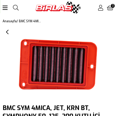
0
BMC SYM 4MICA, JET, KRN BT, SYMPHONY 50, 125, 200 KUTU İÇİ PERFORMANS HAVA FİLTRESİ FM01158
Anasayfa
BMC SYM 4MICA, JET, KRN BT,