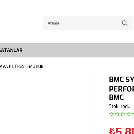
SATANLAR
VA FİLTRESİ FM01108
BMC SY
PERFOR
BMC
Stok Kodu
₺5.8