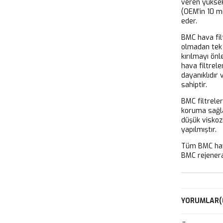
veren yükse
(OEM’in 10 m
eder.
BMC hava filt
olmadan tek 
kırılmayı önl
hava filtrel
dayanıklıdır
sahiptir.
BMC filtrele
koruma sağla
düşük viskoz
yapılmıştır.
Tüm BMC hava
BMC rejeneras
YORUMLAR
(