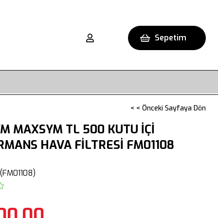
Sepetim
< < Önceki Sayfaya Dön
M MAXSYM TL 500 KUTU İÇİ
MANS HAVA FİLTRESİ FM01108
(FM01108)
00,00