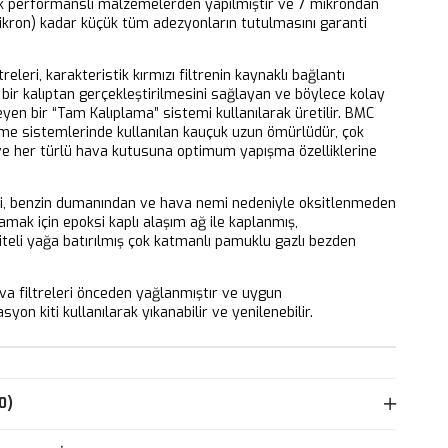
k performanslı malzemelerden yapılmıştır ve 7 mikrondan
ikron) kadar küçük tüm adezyonların tutulmasını garanti
releri, karakteristik kırmızı filtrenin kaynaklı bağlantı
bir kalıptan gerçekleştirilmesini sağlayan ve böylece kolay
eyen bir “Tam Kalıplama” sistemi kullanılarak üretilir. BMC
eme sistemlerinde kullanılan kauçuk uzun ömürlüdür, çok
 ve her türlü hava kutusuna optimum yapışma özelliklerine
ri, benzin dumanından ve hava nemi nedeniyle oksitlenmeden
mak için epoksi kaplı alaşım ağ ile kaplanmış,
iteli yağa batırılmış çok katmanlı pamuklu gazlı bezden
 filtreleri önceden yağlanmıştır ve uygun
yon kiti kullanılarak yıkanabilir ve yenilenebilir.
0)