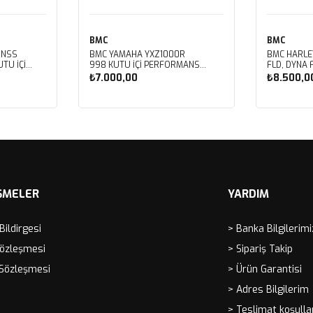
BMC
BMC
 NSS
BMC YAMAHA YXZ1000R
BMC HARLE
TU İÇİ
998 KUTU İÇİ PERFORMANS
FLD, DYNA 
LTRESİ
HAVA FİLTRESİ FM01128
FXDBB, DYN
₺7.000,00
₺8.500,0
FXDF, DYNA
PERFORMAN
FM01123
Sepete Ekle
Sep
ŞMELER
YARDIM
 Bildirgesi
> Banka Bilgilerimi
Sözleşmesi
> Sipariş Takip
 Sözleşmesi
> Ürün Garantisi
> Adres Bilgilerim
> Teslimat koşulla