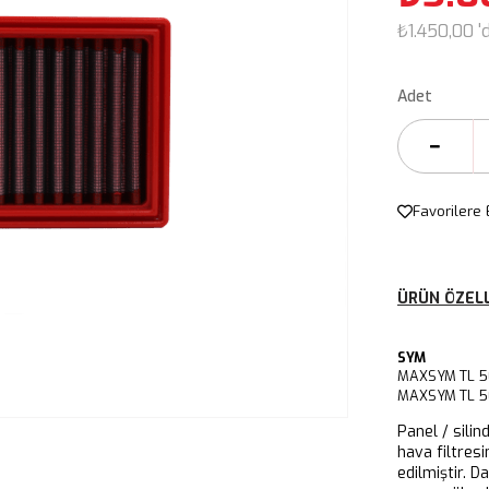
₺1.450,00
'
Adet
Favorilere 
ÜRÜN ÖZELL
SYM
MAXSYM TL 
MAXSYM TL 5
Panel / silin
hava filtresi
edilmiştir. D