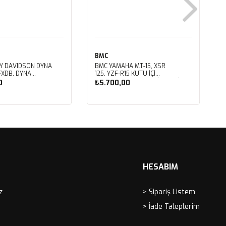
BMC
Y DAVIDSON DYNA
BMC YAMAHA MT-15, XSR
FXDB, DYNA
125, YZF-R15 KUTU İÇİ
A FXDC, DYNA
PERFORMANS HAVA FİLTRESİ
0
₺5.700,00
 FXDWG KUTU İÇİ
FM01057
S HAVA FİLTRESİ
ete Ekle
Sepete Ekle
HESABIM
z
> Sipariş Listem
> İade Taleplerim