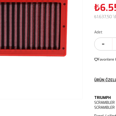
₺6.5
₺1.637,50
'
Adet
Favorilere 
ÜRÜN ÖZELL
TRIUMPH
SCRAMBLER 
SCRAMBLER 