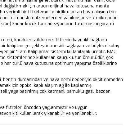
dirik hava filtresine genel olarak “hava filtresi” denir. OEM
ni değiştirmek için aracın orijinal hava kutusuna monte
aha verimli bir filtreleme ile birlikte artan hava akışına izin
k performanslı malzemelerden yapılmıştır ve 7 mikrondan
ikron) kadar küçük tüm adezyonların tutulmasını garanti
releri, karakteristik kırmızı filtrenin kaynaklı bağlantı
bir kalıptan gerçekleştirilmesini sağlayan ve böylece kolay
eyen bir “Tam Kalıplama” sistemi kullanılarak üretilir. BMC
eme sistemlerinde kullanılan kauçuk uzun ömürlüdür, çok
 ve her türlü hava kutusuna optimum yapışma özelliklerine
ri, benzin dumanından ve hava nemi nedeniyle oksitlenmeden
mak için epoksi kaplı alaşım ağ ile kaplanmış,
iteli yağa batırılmış çok katmanlı pamuklu gazlı bezden
 filtreleri önceden yağlanmıştır ve uygun
yon kiti kullanılarak yıkanabilir ve yenilenebilir.