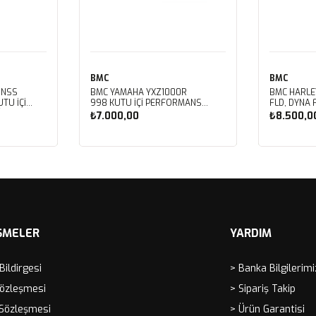
BMC
BMC
 NSS
BMC YAMAHA YXZ1000R
BMC HARLE
TU İÇİ
998 KUTU İÇİ PERFORMANS
FLD, DYNA 
LTRESİ
HAVA FİLTRESİ FM01128
FXDBB, DYN
₺7.000,00
₺8.500,0
FXDF, DYNA
PERFORMAN
FM01123
Sepete Ekle
Sep
ŞMELER
YARDIM
 Bildirgesi
> Banka Bilgilerimi
Sözleşmesi
> Sipariş Takip
 Sözleşmesi
> Ürün Garantisi