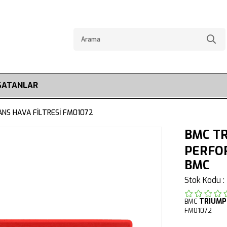
SATANLAR
NS HAVA FİLTRESİ FM01072
BMC TR
PERFOR
BMC
Stok Kodu
TRIUM
BMC
FM01072