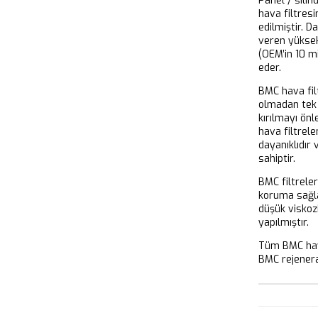
Panel / silin
hava filtresi
edilmiştir. D
veren yükse
(OEM’in 10 m
eder.
BMC hava filt
olmadan tek 
kırılmayı önl
hava filtrel
dayanıklıdır
sahiptir.
BMC filtrele
koruma sağla
düşük viskoz
yapılmıştır.
Tüm BMC hava
BMC rejeneras