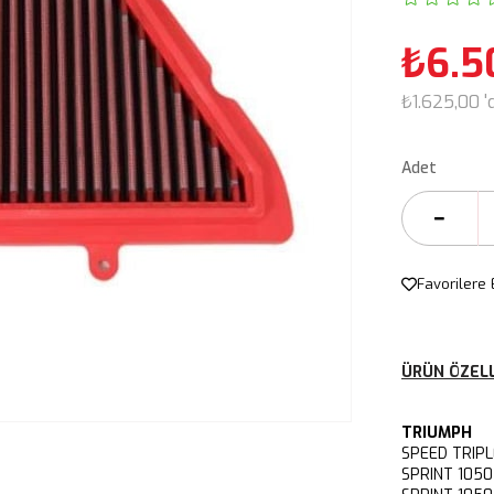
₺6.5
₺1.625,00
'
Adet
Favorilere 
ÜRÜN ÖZELL
TRIUMPH
SPEED TRIP
SPRINT 1050