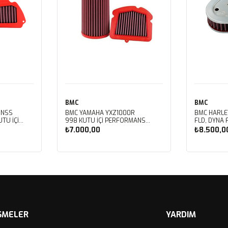
BMC
BMC
 NSS
BMC YAMAHA YXZ1000R
BMC HARLE
TU İÇİ
998 KUTU İÇİ PERFORMANS
FLD, DYNA 
LTRESİ
HAVA FİLTRESİ FM01128
FXDBB, DYN
₺7.000,00
₺8.500,0
FXDF, DYNA
PERFORMAN
FM01123
Sepete Ekle
Sep
ŞMELER
YARDIM