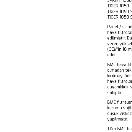
SPRINT 105
TIGER 1050
TIGER 1050
TIGER 1050
Panel / silin
hava filtresi
edilmiştir. D
veren yükse
(OEM’in 10 m
eder.
BMC hava filt
olmadan tek 
kırılmayı önl
hava filtrel
dayanıklıdır
sahiptir.
BMC filtrele
koruma sağla
düşük viskoz
yapılmıştır.
Tüm BMC hava