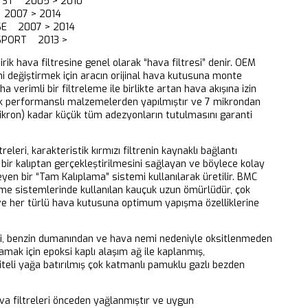
0 ST 2005 > 2010
 2007 > 2014
 SE 2007 > 2014
 SPORT 2013 >
dirik hava filtresine genel olarak “hava filtresi” denir. OEM
ni değiştirmek için aracın orijinal hava kutusuna monte
aha verimli bir filtreleme ile birlikte artan hava akışına izin
k performanslı malzemelerden yapılmıştır ve 7 mikrondan
ikron) kadar küçük tüm adezyonların tutulmasını garanti
releri, karakteristik kırmızı filtrenin kaynaklı bağlantı
bir kalıptan gerçekleştirilmesini sağlayan ve böylece kolay
eyen bir “Tam Kalıplama” sistemi kullanılarak üretilir. BMC
eme sistemlerinde kullanılan kauçuk uzun ömürlüdür, çok
 ve her türlü hava kutusuna optimum yapışma özelliklerine
ri, benzin dumanından ve hava nemi nedeniyle oksitlenmeden
mak için epoksi kaplı alaşım ağ ile kaplanmış,
iteli yağa batırılmış çok katmanlı pamuklu gazlı bezden
 filtreleri önceden yağlanmıştır ve uygun