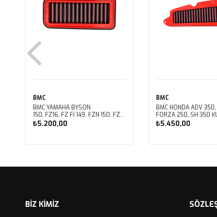
BMC
BMC
BMC YAMAHA BYSON
BMC HONDA ADV 350,
150, FZ16, FZ FI 149, FZN 150, FZS
FORZA 250, SH 350 KU
FI V3 KUTU İÇİ PERFORMANS
PERFORMANS HAVA Fİ
₺5.200,00
₺5.450,00
HAVA FİLTRESİ FM01147
FM01142
Sepete Ekle
Sepete Ekle
BİZ KİMİZ
SÖZLE